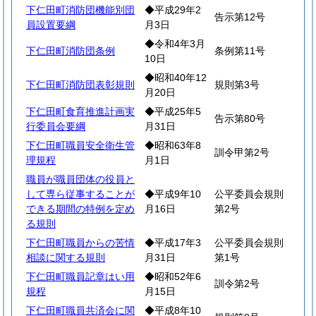
下仁田町消防団機能別団
◆平成29年2
告示第12号
員設置要綱
月3日
◆令和4年3月
下仁田町消防団条例
条例第11号
10日
◆昭和40年12
下仁田町消防団表彰規則
規則第3号
月20日
下仁田町食育推進計画実
◆平成25年5
告示第80号
行委員会要綱
月31日
下仁田町職員安全衛生管
◆昭和63年8
訓令甲第2号
理規程
月1日
職員が職員団体の役員と
して専ら従事することが
◆平成9年10
公平委員会規則
できる期間の特例を定め
月16日
第2号
る規則
下仁田町職員からの苦情
◆平成17年3
公平委員会規則
相談に関する規則
月31日
第1号
下仁田町職員記章はい用
◆昭和52年6
訓令第2号
規程
月15日
下仁田町職員共済会に関
◆平成8年10