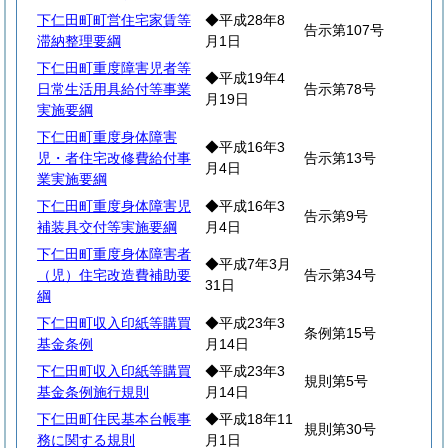
下仁田町町営住宅家賃等
◆平成28年8
告示第107号
滞納整理要綱
月1日
下仁田町重度障害児者等
◆平成19年4
日常生活用具給付等事業
告示第78号
月19日
実施要綱
下仁田町重度身体障害
◆平成16年3
児・者住宅改修費給付事
告示第13号
月4日
業実施要綱
下仁田町重度身体障害児
◆平成16年3
告示第9号
補装具交付等実施要綱
月4日
下仁田町重度身体障害者
◆平成7年3月
（児）住宅改造費補助要
告示第34号
31日
綱
下仁田町収入印紙等購買
◆平成23年3
条例第15号
基金条例
月14日
下仁田町収入印紙等購買
◆平成23年3
規則第5号
基金条例施行規則
月14日
下仁田町住民基本台帳事
◆平成18年11
規則第30号
務に関する規則
月1日