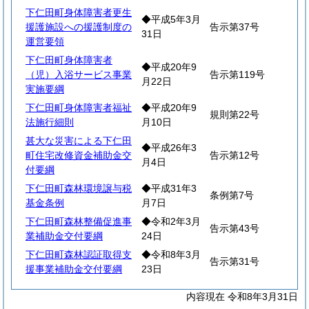
下仁田町身体障害者更生
◆平成5年3月
援護施設への援護制度の
告示第37号
31日
運営要領
下仁田町身体障害者
◆平成20年9
（児）入浴サービス事業
告示第119号
月22日
実施要綱
下仁田町身体障害者福祉
◆平成20年9
規則第22号
法施行細則
月10日
甚大な災害による下仁田
◆平成26年3
町住宅改修資金補助金交
告示第12号
月4日
付要綱
下仁田町森林環境譲与税
◆平成31年3
条例第7号
基金条例
月7日
下仁田町森林整備促進事
◆令和2年3月
告示第43号
業補助金交付要綱
24日
下仁田町森林認証取得支
◆令和8年3月
告示第31号
援事業補助金交付要綱
23日
内容現在 令和8年3月31日