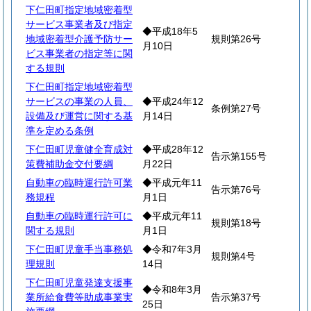
下仁田町指定地域密着型
サービス事業者及び指定
◆平成18年5
地域密着型介護予防サー
規則第26号
月10日
ビス事業者の指定等に関
する規則
下仁田町指定地域密着型
サービスの事業の人員、
◆平成24年12
条例第27号
設備及び運営に関する基
月14日
準を定める条例
下仁田町児童健全育成対
◆平成28年12
告示第155号
策費補助金交付要綱
月22日
自動車の臨時運行許可業
◆平成元年11
告示第76号
務規程
月1日
自動車の臨時運行許可に
◆平成元年11
規則第18号
関する規則
月1日
下仁田町児童手当事務処
◆令和7年3月
規則第4号
理規則
14日
下仁田町児童発達支援事
◆令和8年3月
業所給食費等助成事業実
告示第37号
25日