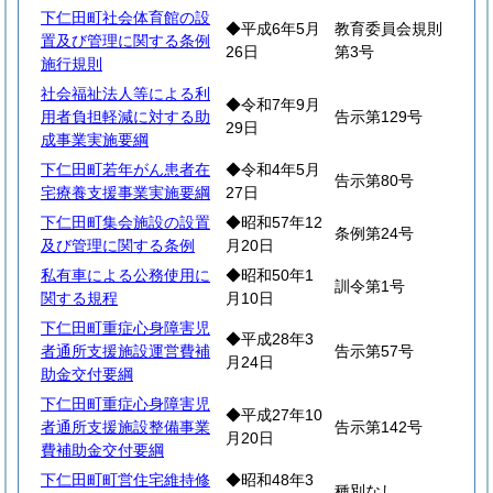
下仁田町社会体育館の設
◆平成6年5月
教育委員会規則
置及び管理に関する条例
26日
第3号
施行規則
社会福祉法人等による利
◆令和7年9月
用者負担軽減に対する助
告示第129号
29日
成事業実施要綱
下仁田町若年がん患者在
◆令和4年5月
告示第80号
宅療養支援事業実施要綱
27日
下仁田町集会施設の設置
◆昭和57年12
条例第24号
及び管理に関する条例
月20日
私有車による公務使用に
◆昭和50年1
訓令第1号
関する規程
月10日
下仁田町重症心身障害児
◆平成28年3
者通所支援施設運営費補
告示第57号
月24日
助金交付要綱
下仁田町重症心身障害児
◆平成27年10
者通所支援施設整備事業
告示第142号
月20日
費補助金交付要綱
下仁田町町営住宅維持修
◆昭和48年3
種別なし