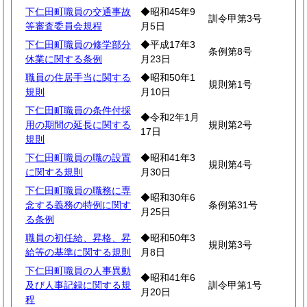
下仁田町職員の交通事故
◆昭和45年9
訓令甲第3号
等審査委員会規程
月5日
下仁田町職員の修学部分
◆平成17年3
条例第8号
休業に関する条例
月23日
職員の住居手当に関する
◆昭和50年1
規則第1号
規則
月10日
下仁田町職員の条件付採
◆令和2年1月
用の期間の延長に関する
規則第2号
17日
規則
下仁田町職員の職の設置
◆昭和41年3
規則第4号
に関する規則
月30日
下仁田町職員の職務に専
◆昭和30年6
念する義務の特例に関す
条例第31号
月25日
る条例
職員の初任給、昇格、昇
◆昭和50年3
規則第3号
給等の基準に関する規則
月8日
下仁田町職員の人事異動
◆昭和41年6
及び人事記録に関する規
訓令甲第1号
月20日
程