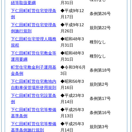
繕等取扱要綱
月31日
下仁田町町営住宅管理条
◆平成9年12
条例第26号
例
月17日
下仁田町町営住宅管理条
◆平成9年12
規則第22号
例施行規則
月26日
下仁田町住宅管理人職務
◆昭和48年3
種別なし
規程
月31日
下仁田町町営住宅敷金等
◆昭和48年3
種別なし
運用要綱
月31日
町営住宅敷金利子運用基
◆令和3年6月
条例第18号
金条例
3日
下仁田町町営住宅敷地内
◆昭和56年3
規則第2号
自動車保管場所使用規則
月16日
下仁田町町営住宅設置条
◆平成23年3
条例第17号
例
月14日
下仁田町町営住宅等整備
◆平成25年3
条例第16号
基準条例
月13日
下仁田町町営住宅等整備
◆平成25年3
規則第3号
基準条例施行規則
月14日