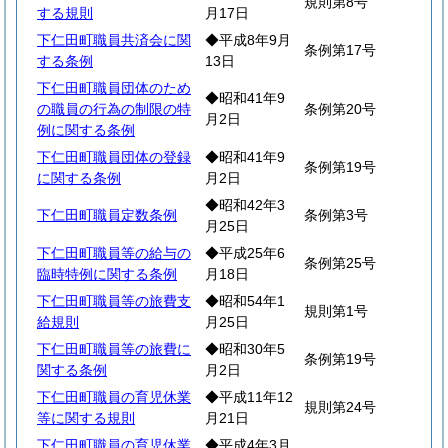
規則第8号
する規則
月17日
下仁田町職員共済会に関
◆平成8年9月
条例第17号
する条例
13日
下仁田町職員団体のため
◆昭和41年9
の職員の行為の制限の特
条例第20号
月2日
例に関する条例
下仁田町職員団体の登録
◆昭和41年9
条例第19号
に関する条例
月2日
◆昭和42年3
下仁田町職員定数条例
条例第3号
月25日
下仁田町職員等の給与の
◆平成25年6
条例第25号
臨時特例に関する条例
月18日
下仁田町職員等の旅費支
◆昭和54年1
規則第1号
給規則
月25日
下仁田町職員等の旅費に
◆昭和30年5
条例第19号
関する条例
月2日
下仁田町職員の育児休業
◆平成11年12
規則第24号
等に関する規則
月21日
下仁田町職員の育児休業
◆平成4年3月