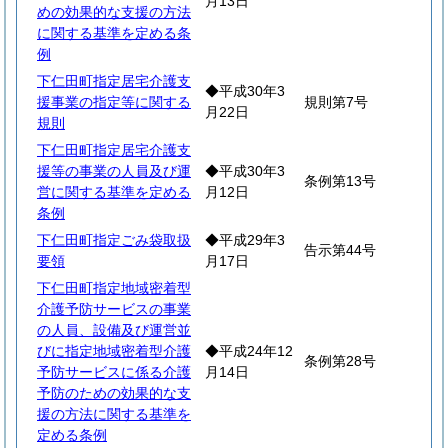
月13日
めの効果的な支援の方法
に関する基準を定める条
例
下仁田町指定居宅介護支
◆平成30年3
援事業の指定等に関する
規則第7号
月22日
規則
下仁田町指定居宅介護支
援等の事業の人員及び運
◆平成30年3
条例第13号
営に関する基準を定める
月12日
条例
下仁田町指定ごみ袋取扱
◆平成29年3
告示第44号
要領
月17日
下仁田町指定地域密着型
介護予防サービスの事業
の人員、設備及び運営並
びに指定地域密着型介護
◆平成24年12
条例第28号
予防サービスに係る介護
月14日
予防のための効果的な支
援の方法に関する基準を
定める条例