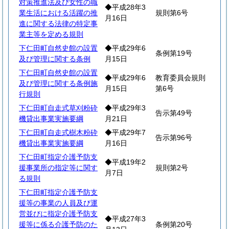
対策推進法及び女性の職
◆平成28年3
業生活における活躍の推
規則第6号
月16日
進に関する法律の特定事
業主等を定める規則
下仁田町自然史館の設置
◆平成29年6
条例第19号
及び管理に関する条例
月15日
下仁田町自然史館の設置
◆平成29年6
教育委員会規則
及び管理に関する条例施
月15日
第6号
行規則
下仁田町自走式草刈粉砕
◆平成29年3
告示第49号
機貸出事業実施要綱
月21日
下仁田町自走式樹木粉砕
◆平成29年7
告示第96号
機貸出事業実施要綱
月16日
下仁田町指定介護予防支
◆平成19年2
援事業所の指定等に関す
規則第2号
月7日
る規則
下仁田町指定介護予防支
援等の事業の人員及び運
営並びに指定介護予防支
◆平成27年3
援等に係る介護予防のた
条例第20号