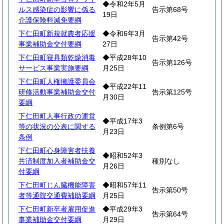
◆令和2年5月
ルス感染症の影響に係る
告示第68号
19日
介護保険料減免要綱
下仁田町新規就農者応援
◆令和6年3月
告示第42号
事業補助金交付要綱
27日
下仁田町寝具類乾燥消毒
◆平成28年10
告示第126号
サービス事業実施要綱
月25日
下仁田町人権擁護委員会
◆平成22年11
研修活動事業補助金交付
告示第125号
月30日
要綱
下仁田町人事行政の運営
◆平成17年3
等の状況の公表に関する
条例第6号
月23日
条例
下仁田町心身障害者扶養
◆昭和52年3
共済制度加入者補助金交
種別なし
月26日
付要綱
下仁田町じん臓機能障害
◆昭和57年11
告示第50号
者等通院交通費補助要綱
月25日
下仁田町新卒者雇用促進
◆平成29年3
告示第64号
事業補助金交付要綱
月29日