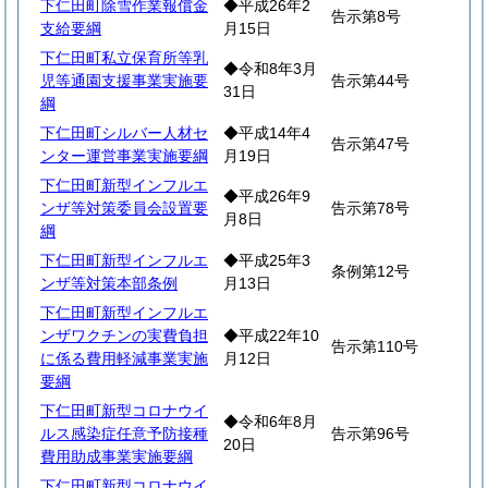
下仁田町除雪作業報償金
◆平成26年2
告示第8号
支給要綱
月15日
下仁田町私立保育所等乳
◆令和8年3月
児等通園支援事業実施要
告示第44号
31日
綱
下仁田町シルバー人材セ
◆平成14年4
告示第47号
ンター運営事業実施要綱
月19日
下仁田町新型インフルエ
◆平成26年9
ンザ等対策委員会設置要
告示第78号
月8日
綱
下仁田町新型インフルエ
◆平成25年3
条例第12号
ンザ等対策本部条例
月13日
下仁田町新型インフルエ
ンザワクチンの実費負担
◆平成22年10
告示第110号
に係る費用軽減事業実施
月12日
要綱
下仁田町新型コロナウイ
◆令和6年8月
ルス感染症任意予防接種
告示第96号
20日
費用助成事業実施要綱
下仁田町新型コロナウイ