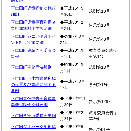
施要綱
下仁田町児童福祉法施行
◆平成15年5
規則第13号
細則
月30日
下仁田町児童保育利用者
◆平成30年2
告示第19号
負担額無料化実施要綱
月21日
下仁田町シニア健康ポイ
◆令和7年3月
告示第43号
ント制度実施要綱
24日
下仁田町史編さん委員会
◆平成20年9
教育委員会訓令
規程
月18日
甲第1号
◆昭和50年9
下仁田町事務専決規則
規則第13号
月1日
下仁田町下小坂運動広場
◆平成5年3月
の設置及び管理に関する
条例第1号
17日
条例
下仁田青色申告会育成事
◆平成22年11
告示第126号
業費補助金交付要綱
月30日
◆平成29年2
教育委員会告示
下仁田学実行委員会要綱
月21日
第2号
下仁田ジオパーク学術奨
◆平成29年6
告示第91号