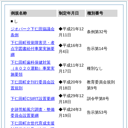
例規名称
制定年月日
種別番号
■ し
ジオパーク下仁田協議会
◆平成21年12
条例第32号
条例
月11日
下仁田町視覚障害児・者
◆平成16年3
点字図書給付事業実施要
告示第14号
月4日
綱
下仁田町歯科保健対策
◆平成11年12
（８０２０運動）事業実
種別なし
月17日
施要領
下仁田町史刊行委員会設
◆平成20年9
教育委員会規則
置規則
月18日
第9号
◆平成29年12
下仁田町CSIRT設置要綱
訓令甲第8号
月18日
史跡荒船風穴調査・整備
◆平成24年3
告示第53号
委員会設置要綱
月19日
下仁田町次世代育成支援