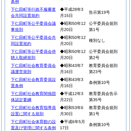
条例
下仁田町等行政不服審査
◆平成28年3
告示第19号
会共同設置規約
月15日
下仁田町等公平委員会議
◆昭和50年12
公平委員会規則
事規則
月20日
第1号
下仁田町等公平委員会共
◆昭和50年12
種別なし
同設置規約
月20日
下仁田町等公平委員会傍
◆昭和50年12
公平委員会規則
聴人取締規則
月20日
第2号
下仁田町社会教育委員会
◆昭和43年7
教育委員会規則
議運営規則
月16日
第23号
下仁田町社会教育委員設
◆昭和43年3
条例第10号
置条例
月16日
下仁田町社会教育関係団
◆平成12年3
教育委員会告示
体認定要綱
月22日
第35号
下仁田町社会教育指導員
◆昭和53年6
教育委員会規則
設置に関する規則
月30日
第1号
下仁田町社会体育館の設
◆平成6年5月
条例第10号
置及び管理に関する条例
17日