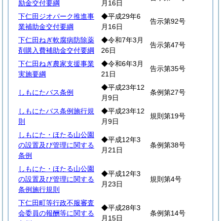
励金交付要綱
月16日
下仁田ジオパーク推進事
◆平成29年6
告示第92号
業補助金交付要綱
月16日
下仁田ねぎ軟腐病防除薬
◆令和7年3月
告示第47号
剤購入費補助金交付要綱
26日
下仁田ねぎ農家支援事業
◆令和6年3月
告示第35号
実施要綱
21日
◆平成23年12
しもにたバス条例
条例第27号
月9日
しもにたバス条例施行規
◆平成23年12
規則第19号
則
月9日
しもにた・ほたる山公園
◆平成12年3
の設置及び管理に関する
条例第38号
月21日
条例
しもにた・ほたる山公園
◆平成12年3
の設置及び管理に関する
規則第4号
月23日
条例施行規則
下仁田町等行政不服審査
◆平成28年3
会委員の報酬等に関する
条例第14号
月15日