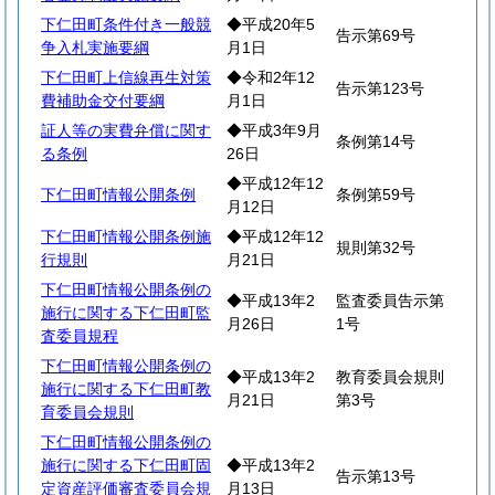
下仁田町条件付き一般競
◆平成20年5
告示第69号
争入札実施要綱
月1日
下仁田町上信線再生対策
◆令和2年12
告示第123号
費補助金交付要綱
月1日
証人等の実費弁償に関す
◆平成3年9月
条例第14号
る条例
26日
◆平成12年12
下仁田町情報公開条例
条例第59号
月12日
下仁田町情報公開条例施
◆平成12年12
規則第32号
行規則
月21日
下仁田町情報公開条例の
◆平成13年2
監査委員告示第
施行に関する下仁田町監
月26日
1号
査委員規程
下仁田町情報公開条例の
◆平成13年2
教育委員会規則
施行に関する下仁田町教
月21日
第3号
育委員会規則
下仁田町情報公開条例の
施行に関する下仁田町固
◆平成13年2
告示第13号
定資産評価審査委員会規
月13日