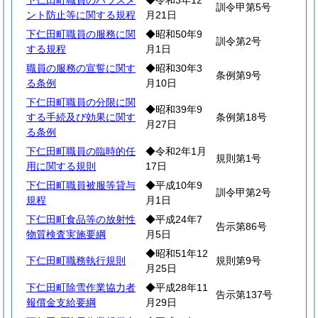
下仁田町職員のハラスメ
◆令和3年12
訓令甲第5号
ント防止等に関する規程
月21日
下仁田町職員の服務に関
◆昭和50年9
訓令第2号
する規程
月1日
職員の服務の宣誓に関す
◆昭和30年3
条例第9号
る条例
月10日
下仁田町職員の分限に関
◆昭和39年9
する手続及び効果に関す
条例第18号
月27日
る条例
下仁田町職員の臨時的任
◆令和2年1月
規則第1号
用に関する規則
17日
下仁田町職員被服等貸与
◆平成10年9
訓令甲第2号
規程
月1日
下仁田町食品等の放射性
◆平成24年7
告示第86号
物質検査実施要綱
月5日
◆昭和51年12
下仁田町職務執行規則
規則第9号
月25日
下仁田町除雪作業協力者
◆平成28年11
告示第137号
報償金支給要綱
月29日