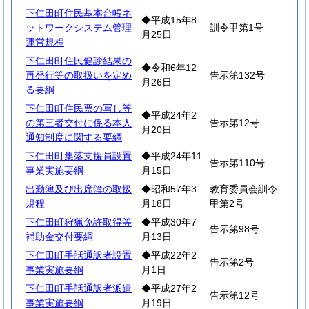
下仁田町住民基本台帳ネ
◆平成15年8
ットワークシステム管理
訓令甲第1号
月25日
運営規程
下仁田町住民健診結果の
◆令和6年12
再発行等の取扱いを定め
告示第132号
月26日
る要綱
下仁田町住民票の写し等
◆平成24年2
の第三者交付に係る本人
告示第12号
月20日
通知制度に関する要綱
下仁田町集落支援員設置
◆平成24年11
告示第110号
事業実施要綱
月15日
出勤簿及び出席簿の取扱
◆昭和57年3
教育委員会訓令
規程
月18日
甲第2号
下仁田町狩猟免許取得等
◆平成30年7
告示第98号
補助金交付要綱
月13日
下仁田町手話通訳者設置
◆平成22年2
告示第2号
事業実施要綱
月1日
下仁田町手話通訳者派遣
◆平成27年2
告示第12号
事業実施要綱
月19日