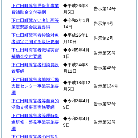
下仁田町障害児保育事業
◆平成26年3
告示第14号
費補助金交付要綱
月5日
下仁田町障がい者計画等
◆令和2年1月
告示第4号
策定懇談会設置要綱
14日
下仁田町障害者控除対象
◆平成26年1
告示第2号
者認定に関する取扱要綱
月10日
下仁田町障害者職場実習
◆令和5年4月
告示第55号
補助金交付要綱
1日
下仁田町障害者相談員設
◆平成24年3
告示第48号
置要綱
月12日
下仁田町障害者地域活動
◆平成18年12
支援センター事業実施要
告示第134号
月5日
綱
下仁田町障害者等自発的
◆令和3年4月
告示第63号
活動支援事業実施要綱
9日
下仁田町障害者等理解促
◆令和3年4月
進研修・啓発事業実施要
告示第62号
9日
綱
下仁田町障害者の日常生