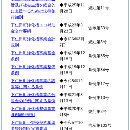
活及び社会生活を総合的
◆平成25年11
規則第11号
に支援するための法律施
月28日
行細則
下仁田町浄化槽エコ補助
◆平成23年3
告示第53号
金交付要綱
月23日
下仁田町浄化槽事業会計
◆令和6年3月
規則第3号
規則
7日
下仁田町浄化槽事業基金
◆平成19年12
条例第35号
条例
月18日
下仁田町浄化槽事業整備
◆平成19年12
条例第34号
条例
月18日
下仁田町浄化槽事業の設
◆令和5年12
条例第17号
置等に関する条例
月11日
下仁田町浄化槽事業の分
◆平成21年3
条例第13号
担金の特例に関する条例
月13日
下仁田町浄化槽整備事業
◆平成20年3
規則第3号
条例施行規則
月6日
下仁田町小規模契約希望
◆令和5年10
告示第103号
者登録制度実施要綱
月24日