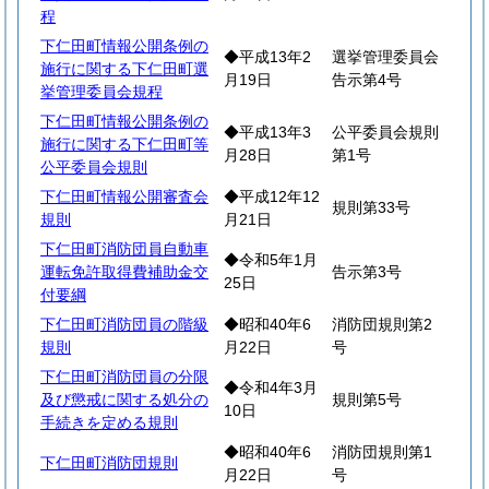
程
下仁田町情報公開条例の
◆平成13年2
選挙管理委員会
施行に関する下仁田町選
月19日
告示第4号
挙管理委員会規程
下仁田町情報公開条例の
◆平成13年3
公平委員会規則
施行に関する下仁田町等
月28日
第1号
公平委員会規則
下仁田町情報公開審査会
◆平成12年12
規則第33号
規則
月21日
下仁田町消防団員自動車
◆令和5年1月
運転免許取得費補助金交
告示第3号
25日
付要綱
下仁田町消防団員の階級
◆昭和40年6
消防団規則第2
規則
月22日
号
下仁田町消防団員の分限
◆令和4年3月
及び懲戒に関する処分の
規則第5号
10日
手続きを定める規則
◆昭和40年6
消防団規則第1
下仁田町消防団規則
月22日
号