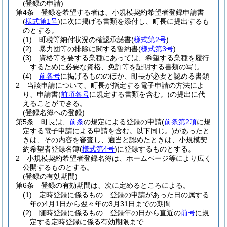
(登録の申請)
第4条
登録を希望する者は、小規模契約希望者登録申請書
(
様式第1号
)
に次に掲げる書類を添付し、町長に提出するも
のとする。
(1)
町税等納付状況の確認承諾書
(
様式第2号
)
(2)
暴力団等の排除に関する誓約書
(
様式第3号
)
(3)
資格等を要する業種にあっては、希望する業種を履行
するために必要な資格、免許等を証明する書類の写し
(4)
前各号
に掲げるもののほか、町長が必要と認める書類
2
当該申請について、町長が指定する電子申請の方法によ
り、申請書
(
前項各号
に規定する書類を含む。)
の提出に代
えることができる。
(登録名簿への登録)
第5条
町長は、
前条
の規定による登録の申請
(
前条第2項
に規
定する電子申請による申請を含む。以下同じ。)
があったと
きは、その内容を審査し、適当と認めたときは、小規模契
約希望者登録名簿
(
様式第4号
)
に登録するものとする。
2
小規模契約希望者登録名簿は、ホームページ等により広く
公開するものとする。
(登録の有効期間)
第6条
登録の有効期間は、次に定めるところによる。
(1)
定時登録に係るもの 登録の申請があった日の属する
年の4月1日から翌々年の3月31日までの期間
(2)
随時登録に係るもの 登録年の日から直近の
前号
に規
定する定時登録に係る有効期限まで