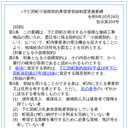
○下仁田町小規模契約希望者登録制度実施要綱
令和5年10月24日
告示第103号
(目的)
第1条
この要綱は、下仁田町が発注する小規模な修繕工事、
物品の買い入れ、委託等に係る契約
(以下「小規模契約」と
いう。)
について、町内事業者の受注機会を拡大することに
より、地域経済の活性化を図ることを目的とする。
(対象となる小規模契約)
第2条
対象となる小規模契約は、その内容が軽易で、かつ、
履行の確保が容易であると認められるものとする。
2
前項
に規定する契約は、
下仁田町契約規則
(平成18年下仁
田町規則第17号)
第19条
に規定する随意契約とする。
(登録の要件)
第3条
登録を受けることができる者は、町内に主たる事業所
又は住所を有する者とする。
ただし、
次の各号
のいずれか
に該当する者を除くものとする。
(1)
成年後見人、被保佐人、被補助人又は破産者で復権を
得ていない者
(2)
下仁田町入札参加資格者登録をしている者
(3)
町税及び町に納付すべき料金を完納していない者
(4)
希望する業種を履行するために必要な資格、免許等を
有していない者