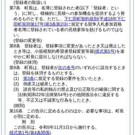
(登録者の取扱い)
第7条
町長は、名簿に登録された者
(以下「登録者」とい
う。)
に対し、積極的に見積への参加機会を提供するよう努
めるものとする。
ただし、
下仁田町契約規則
(平成18年下仁
田町規則第17号)
第3条第2項
に規定する競争入札参加資格
者名簿に登録されている者の見積参加を妨げるものではな
い。
(登録の変更等)
第8条
登録者は、登録事項に変更があったとき又は廃止した
とき等は、小規模契約希望者登録変更等届
(
様式第5号
)
を速
やかに町長に提出しなければならない。
(登録の抹消)
第9条
町長は、登録者が
次の各号
のいずれかに該当するとき
は、登録を抹消するものとする。
(1)
第3条
に規定する登録の要件を欠いたとき。
(2)
倒産又は破産したとき。
(3)
談合等の私的独占の禁止及び公正取引の確保に関する
法律
(昭和22年法律第54号)
その他関係法令に違反する
等、不正又は不誠実な行為をしたとき。
(雑則)
第10条
この告示に定めるもののほか、必要な事項は、町長
が別に定める。
附
則
この告示は、令和5年11月1日から施行する。
様式第1号
(第4条関係)