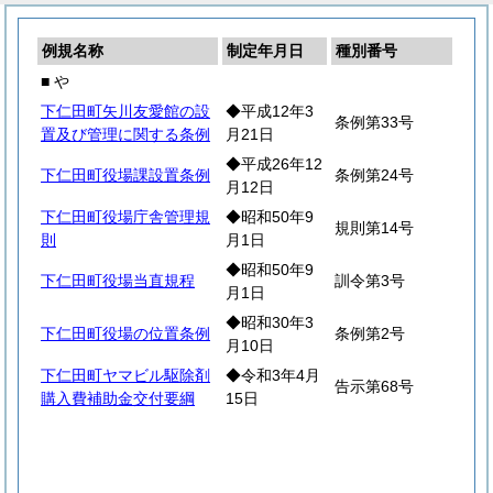
例規名称
制定年月日
種別番号
■ や
下仁田町矢川友愛館の設
◆平成12年3
条例第33号
置及び管理に関する条例
月21日
◆平成26年12
下仁田町役場課設置条例
条例第24号
月12日
下仁田町役場庁舎管理規
◆昭和50年9
規則第14号
則
月1日
◆昭和50年9
下仁田町役場当直規程
訓令第3号
月1日
◆昭和30年3
下仁田町役場の位置条例
条例第2号
月10日
下仁田町ヤマビル駆除剤
◆令和3年4月
告示第68号
購入費補助金交付要綱
15日