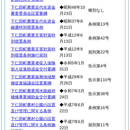
下仁田町農業近代化資金
◆昭和48年10
種別なし
審査委員会設置要綱
月23日
下仁田町農業近代化資金
◆昭和37年8
条例第13号
融通特別措置条例
月21日
下仁田町農業災害対策特
◆平成12年6
条例第42号
別措置条例
月13日
下仁田町農業災害対策特
◆平成12年9
規則第22号
別措置条例施行規則
月13日
下仁田町農業者収入保険
◆令和5年1月
告示第4号
加入促進助成金交付要綱
31日
下仁田町農業振興地域整
◆平成29年9
告示第110号
備促進協議会設置要綱
月26日
下仁田町農業用水路維持
◆令和7年3月
告示第38号
補修事業補助金交付要綱
24日
下仁田町農村公園の設置
◆平成7年6月
条例第16号
及び管理に関する条例
22日
下仁田町農村公園の設置
◆平成7年6月
及び管理に関する条例施
規則第11号
22日