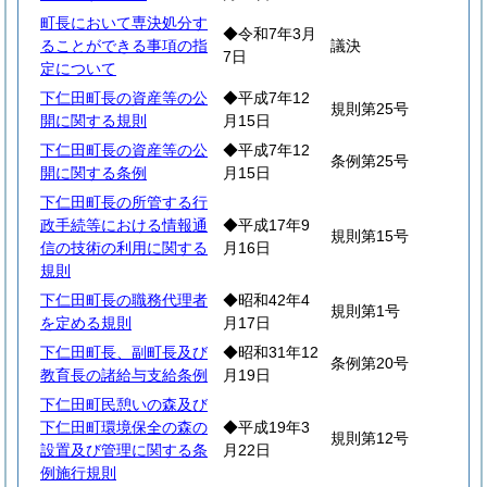
町長において専決処分す
◆令和7年3月
ることができる事項の指
議決
7日
定について
下仁田町長の資産等の公
◆平成7年12
規則第25号
開に関する規則
月15日
下仁田町長の資産等の公
◆平成7年12
条例第25号
開に関する条例
月15日
下仁田町長の所管する行
政手続等における情報通
◆平成17年9
規則第15号
信の技術の利用に関する
月16日
規則
下仁田町長の職務代理者
◆昭和42年4
規則第1号
を定める規則
月17日
下仁田町長、副町長及び
◆昭和31年12
条例第20号
教育長の諸給与支給条例
月19日
下仁田町民憩いの森及び
下仁田町環境保全の森の
◆平成19年3
規則第12号
設置及び管理に関する条
月22日
例施行規則