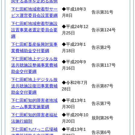
関する基準を定める条例
下仁田町地域密着型サー
◆平成18年3
告示第31号
ビス運営委員会設置要綱
月8日
下仁田町地域密着型施設
◆平成24年12
設置事業者選定委員会要
告示第124号
月25日
綱
下仁田町畜産振興対策事
◆平成23年1
告示第2号
業費補助金交付要綱
月18日
下仁田町地上デジタル放
◆平成20年9
送共聴施設整備事業費補
告示第117号
月16日
助金交付要綱
下仁田町地上デジタル放
◆令和2年7月
送共聴施設復旧事業費補
告示第87号
28日
助金交付要綱
下仁田町知的障害者地域
◆平成13年1
告示第7号
ホーム事業実施要綱
月30日
下仁田町知的障害者福祉
◆平成20年10
規則第26号
法施行細則
月20日
下仁田町ちびっこ広場補
◆平成13年1
告示第6号