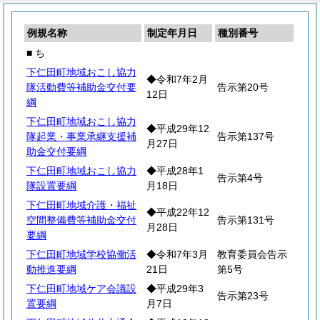
例規名称
制定年月日
種別番号
■ ち
下仁田町地域おこし協力
◆令和7年2月
隊活動費等補助金交付要
告示第20号
12日
綱
下仁田町地域おこし協力
◆平成29年12
隊起業・事業承継支援補
告示第137号
月27日
助金交付要綱
下仁田町地域おこし協力
◆平成28年1
告示第4号
隊設置要綱
月18日
下仁田町地域介護・福祉
◆平成22年12
空間整備費等補助金交付
告示第131号
月28日
要綱
下仁田町地域学校協働活
◆令和7年3月
教育委員会告示
動推進要綱
21日
第5号
下仁田町地域ケア会議設
◆平成29年3
告示第23号
置要綱
月7日