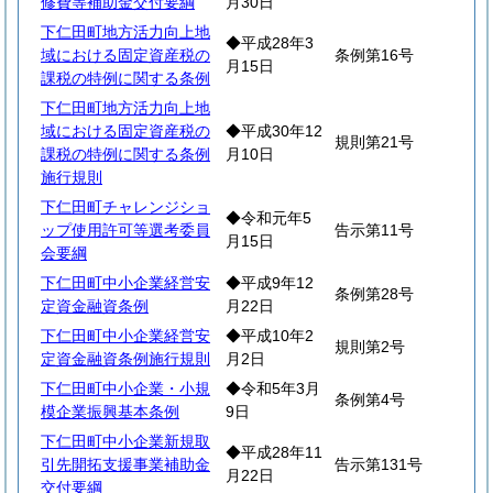
修費等補助金交付要綱
月30日
下仁田町地方活力向上地
◆平成28年3
域における固定資産税の
条例第16号
月15日
課税の特例に関する条例
下仁田町地方活力向上地
域における固定資産税の
◆平成30年12
規則第21号
課税の特例に関する条例
月10日
施行規則
下仁田町チャレンジショ
◆令和元年5
ップ使用許可等選考委員
告示第11号
月15日
会要綱
下仁田町中小企業経営安
◆平成9年12
条例第28号
定資金融資条例
月22日
下仁田町中小企業経営安
◆平成10年2
規則第2号
定資金融資条例施行規則
月2日
下仁田町中小企業・小規
◆令和5年3月
条例第4号
模企業振興基本条例
9日
下仁田町中小企業新規取
◆平成28年11
引先開拓支援事業補助金
告示第131号
月22日
交付要綱