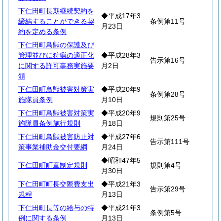
下仁田町長期継続契約を
◆平成17年3
締結することができる契
条例第11号
月23日
約を定める条例
下仁田町鳥獣の保護及び
管理並びに狩猟の適正化
◆平成28年3
告示第16号
に関する許可事務実施要
月2日
領
下仁田町鳥獣被害対策実
◆平成20年9
条例第28号
施隊員条例
月10日
下仁田町鳥獣被害対策実
◆平成20年9
規則第25号
施隊員条例施行規則
月18日
下仁田町鳥獣被害防止対
◆平成27年6
告示第111号
策事業補助金交付要綱
月24日
◆昭和47年5
下仁田町町章制定規則
規則第4号
月30日
下仁田町町長交際費支出
◆平成21年3
告示第29号
規程
月13日
下仁田町長等の給与の特
◆平成21年3
条例第5号
例に関する条例
月13日