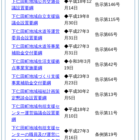
下仁田町地域公共交通会
◆平成18年12
告示第146号
議設置要綱
月14日
下仁田町地域自立支援協
◆平成19年8
告示第115号
議会設置要綱
月30日
下仁田町地域水道等運営
◆平成27年3
告示第65号
委員会設置要綱
月31日
下仁田町地域水道等事業
◆平成27年3
告示第64号
補助金交付要綱
月31日
下仁田町地域生活支援拠
◆令和3年3月
告示第42号
点事業実施要綱
19日
下仁田町地域づくり支援
◆平成23年3
告示第54号
事業補助金交付要綱
月23日
下仁田町地域福祉計画策
◆平成30年2
告示第13号
定懇談会設置要綱
月5日
下仁田町地域包括支援セ
◆平成18年2
ンター運営協議会設置要
告示第11号
月10日
綱
下仁田町地域包括支援セ
◆平成27年3
ンターの職員及び運営に
条例第19号
月16日