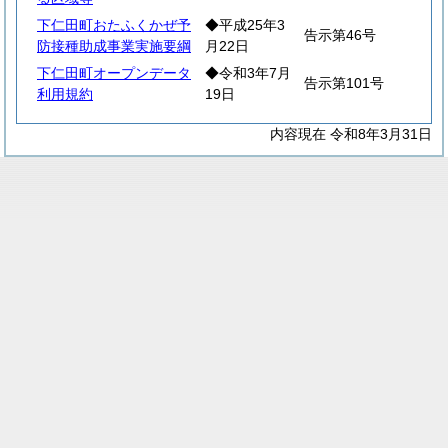
下仁田町おたふくかぜ予
◆平成25年3
告示第46号
防接種助成事業実施要綱
月22日
下仁田町オープンデータ
◆令和3年7月
告示第101号
利用規約
19日
内容現在 令和8年3月31日