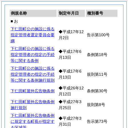
例規名称
制定年月日
種別番号
■ お
下仁田町公の施設に係る
◆平成17年12
指定管理者選定委員会要
告示第100号
月2日
綱
下仁田町公の施設に係る
◆平成17年6
指定管理者の指定の手続
条例第18号
月13日
等に関する条例
下仁田町公の施設に係る
◆平成17年6
指定管理者の指定の手続
規則第11号
月13日
等に関する条例施行規則
◆平成26年12
下仁田町屋外広告物条例
条例第30号
月12日
下仁田町屋外広告物条例
◆平成27年3
規則第8号
施行規則
月25日
下仁田町屋外広告物条例
◆平成27年3
に規定する町長が指定す
告示第73号
月31日
る区域等