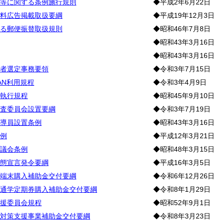
等に関する条例施行規則
◆平成2年6月22日
料広告掲載取扱要綱
◆平成19年12月3日
る郵便振替取扱規則
◆昭和46年7月8日
◆昭和43年3月16日
◆昭和43年3月16日
者選定事務要領
◆令和3年7月15日
AN利用規程
◆令和3年4月9日
執行規程
◆昭和45年9月10日
査委員会設置要綱
◆令和3年7月19日
導員設置条例
◆昭和43年3月16日
例
◆平成12年3月21日
議会条例
◆昭和48年3月15日
態宣言発令要綱
◆平成16年3月5日
端末購入補助金交付要綱
◆令和6年12月26日
通学定期券購入補助金交付要綱
◆令和8年1月29日
援委員会規程
◆昭和52年9月1日
対策支援事業補助金交付要綱
◆令和8年3月23日