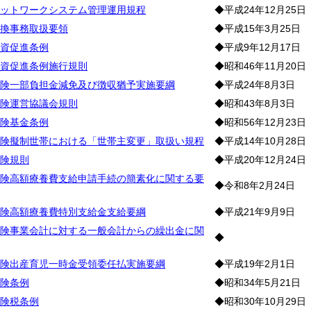
ットワークシステム管理運用規程
◆平成24年12月25日
換事務取扱要領
◆平成15年3月25日
資促進条例
◆平成9年12月17日
資促進条例施行規則
◆昭和46年11月20日
険一部負担金減免及び徴収猶予実施要綱
◆平成24年8月3日
険運営協議会規則
◆昭和43年8月3日
険基金条例
◆昭和56年12月23日
険擬制世帯における「世帯主変更」取扱い規程
◆平成14年10月28日
険規則
◆平成20年12月24日
険高額療養費支給申請手続の簡素化に関する要
◆令和8年2月24日
険高額療養費特別支給金支給要綱
◆平成21年9月9日
険事業会計に対する一般会計からの繰出金に関
◆
険出産育児一時金受領委任払実施要綱
◆平成19年2月1日
険条例
◆昭和34年5月21日
険税条例
◆昭和30年10月29日