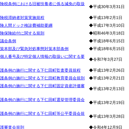
険税条例における旧被扶養者に係る減免の取扱
◆平成30年3月31日
険税滞納者対策実施規程
◆平成13年2月1日
険人間ドック検診費補助要綱
◆平成17年3月10日
険保険給付に関する規則
◆昭和46年3月18日
議会条例
◆平成18年6月15日
策本部及び緊急対処事態対策本部条例
◆平成18年6月15日
個人番号及び特定個人情報の取扱いに関する要
◆令和7年3月27日
護条例の施行に関する下仁田町監査委員規程
◆平成13年2月26日
護条例の施行に関する下仁田町教育委員会規則
◆平成13年2月21日
護条例の施行に関する下仁田町固定資産評価審
◆平成13年2月13日
護条例の施行に関する下仁田町選挙管理委員会
◆平成13年2月19日
護条例の施行に関する下仁田町等公平委員会規
◆平成13年3月28日
護審査会規則
◆令和4年12月9日