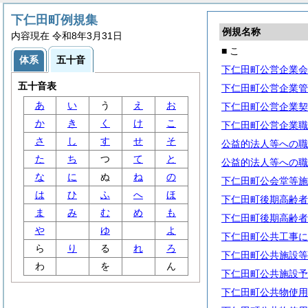
下仁田町例規集
例規名称
内容現在 令和8年3月31日
■ こ
体系
五十音
下仁田町公営企業会
五十音表
下仁田町公営企業管
あ
い
う
え
お
下仁田町公営企業契
か
き
く
け
こ
下仁田町公営企業職
さ
し
す
せ
そ
公益的法人等への職
た
ち
つ
て
と
公益的法人等への職
な
に
ぬ
ね
の
下仁田町公会堂等施
は
ひ
ふ
へ
ほ
下仁田町後期高齢者
ま
み
む
め
も
下仁田町後期高齢者
や
ゆ
よ
下仁田町公共工事に
ら
り
る
れ
ろ
下仁田町公共施設等
わ
を
ん
下仁田町公共施設予
下仁田町公共物使用