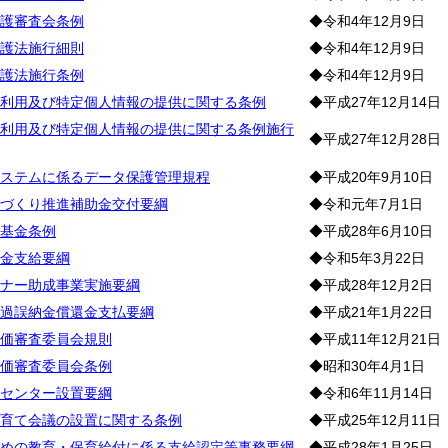
護審査会条例
◆令和4年12月9日
護法施行細則
◆令和4年12月9日
護法施行条例
◆令和4年12月9日
利用及び特定個人情報の提供に関する条例
◆平成27年12月14日
利用及び特定個人情報の提供に関する条例施行
◆平成27年12月28日
ステムに係るデータ保護管理規程
◆平成20年9月10日
づくり推進補助金交付要綱
◆令和元年7月1日
基金条例
◆平成28年6月10日
金支給要綱
◆令和5年3月22日
ナー助成事業実施要綱
◆平成28年12月2日
過誤納金償還金支払要綱
◆平成21年1月22日
価審査委員会規則
◆平成11年12月21日
価審査委員会条例
◆昭和30年4月1日
センター設置要綱
◆令和6年11月14日
育て会議の設置に関する条例
◆平成25年12月11日
めの教育・保育給付に係る支給認定等事務要綱
◆平成28年1月25日