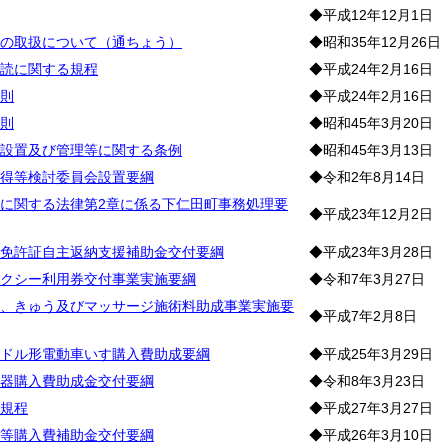
◆平成12年12月1日
の取扱について（通ちょう）
◆昭和35年12月26日
読に関する規程
◆平成24年2月16日
則
◆平成24年2月16日
則
◆昭和45年3月20日
設置及び管理等に関する条例
◆昭和45年3月13日
得等検討委員会設置要綱
◆令和2年8月14日
に関する法律第2章に係る下仁田町事務処理要
◆平成23年12月2日
免許証自主返納支援補助金交付要綱
◆平成23年3月28日
クシー利用券交付事業実施要綱
◆令和7年3月27日
、きゅう及びマッサージ施術料助成事業実施要
◆平成7年2月8日
ドル形電動車いす購入費助成要綱
◆平成25年3月29日
器購入費助成金交付要綱
◆令和8年3月23日
規程
◆平成27年3月27日
等購入費補助金交付要綱
◆平成26年3月10日