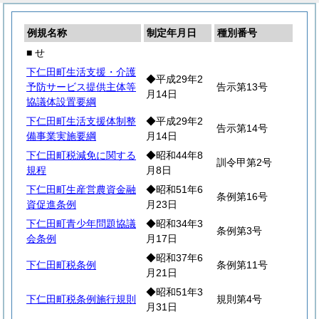
例規名称
制定年月日
種別番号
■ せ
下仁田町生活支援・介護
◆平成29年2
予防サービス提供主体等
告示第13号
月14日
協議体設置要綱
下仁田町生活支援体制整
◆平成29年2
告示第14号
備事業実施要綱
月14日
下仁田町税減免に関する
◆昭和44年8
訓令甲第2号
規程
月8日
下仁田町生産営農資金融
◆昭和51年6
条例第16号
資促進条例
月23日
下仁田町青少年問題協議
◆昭和34年3
条例第3号
会条例
月17日
◆昭和37年6
下仁田町税条例
条例第11号
月21日
◆昭和51年3
下仁田町税条例施行規則
規則第4号
月31日