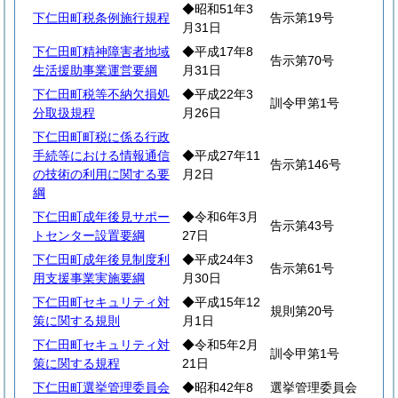
◆昭和51年3
下仁田町税条例施行規程
告示第19号
月31日
下仁田町精神障害者地域
◆平成17年8
告示第70号
生活援助事業運営要綱
月31日
下仁田町税等不納欠損処
◆平成22年3
訓令甲第1号
分取扱規程
月26日
下仁田町町税に係る行政
手続等における情報通信
◆平成27年11
告示第146号
の技術の利用に関する要
月2日
綱
下仁田町成年後見サポー
◆令和6年3月
告示第43号
トセンター設置要綱
27日
下仁田町成年後見制度利
◆平成24年3
告示第61号
用支援事業実施要綱
月30日
下仁田町セキュリティ対
◆平成15年12
規則第20号
策に関する規則
月1日
下仁田町セキュリティ対
◆令和5年2月
訓令甲第1号
策に関する規程
21日
下仁田町選挙管理委員会
◆昭和42年8
選挙管理委員会