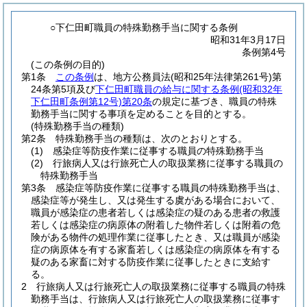
○下仁田町職員の特殊勤務手当に関する条例
昭和31年3月17日
条例第4号
(この条例の目的)
第1条
この条例
は、地方公務員法
(昭和25年法律第261号)
第
24条第5項及び
下仁田町職員の給与に関する条例
(昭和32年
下仁田町条例第12号)
第20条
の規定に基づき、職員の特殊
勤務手当に関する事項を定めることを目的とする。
(特殊勤務手当の種類)
第2条
特殊勤務手当の種類は、次のとおりとする。
(1)
感染症等防疫作業に従事する職員の特殊勤務手当
(2)
行旅病人又は行旅死亡人の取扱業務に従事する職員の
特殊勤務手当
第3条
感染症等防疫作業に従事する職員の特殊勤務手当は、
感染症等が発生し、又は発生する虞がある場合において、
職員が感染症の患者若しくは感染症の疑のある患者の救護
若しくは感染症の病原体の附着した物件若しくは附着の危
険がある物件の処理作業に従事したとき、又は職員が感染
症の病原体を有する家畜若しくは感染症の病原体を有する
疑のある家畜に対する防疫作業に従事したときに支給す
る。
2
行旅病人又は行旅死亡人の取扱業務に従事する職員の特殊
勤務手当は、行旅病人又は行旅死亡人の取扱業務に従事す