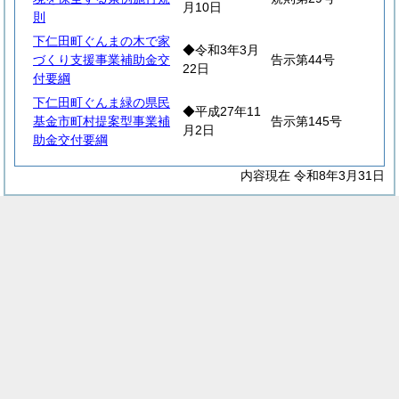
月10日
則
下仁田町ぐんまの木で家
◆令和3年3月
づくり支援事業補助金交
告示第44号
22日
付要綱
下仁田町ぐんま緑の県民
◆平成27年11
基金市町村提案型事業補
告示第145号
月2日
助金交付要綱
内容現在 令和8年3月31日