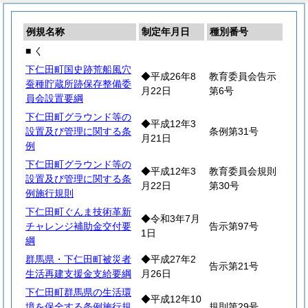
例規名称
制定年月日
種別番号
■ く
下仁田町国史跡荒船風穴
◆平成26年8
教育委員会告示
蚕種貯蔵所跡保存整備委
月22日
第6号
員会設置要綱
下仁田町グラウンド等の
◆平成12年3
設置及び管理に関する条
条例第31号
月21日
例
下仁田町グラウンド等の
◆平成12年3
教育委員会規則
設置及び管理に関する条
月22日
第30号
例施行規則
下仁田町ぐんま技術革新
◆令和3年7月
チャレンジ補助金交付要
告示第97号
1日
綱
群馬県・下仁田町被災者
◆平成27年2
告示第21号
生活再建支援金支給要綱
月26日
下仁田町群馬県の生活環
◆平成12年10
境を保全する条例施行規
規則第29号