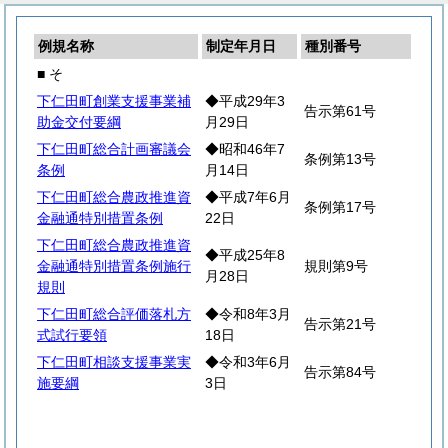
例規名称
制定年月日
種別番号
■ そ
下仁田町創業支援事業補
◆平成29年3
告示第61号
助金交付要綱
月29日
下仁田町総合計画審議会
◆昭和46年7
条例第13号
条例
月14日
下仁田町総合農政推進資
◆平成7年6月
条例第17号
金融通特別措置条例
22日
下仁田町総合農政推進資
◆平成25年8
金融通特別措置条例施行
規則第9号
月28日
規則
下仁田町総合評価落札方
◆令和8年3月
告示第21号
式試行要領
18日
下仁田町相談支援事業実
◆令和3年6月
告示第84号
施要綱
3日