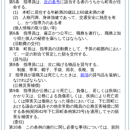
第5条
指導員は、
次の各号
に該当する者のうちから町長が任
命する。
(1)
本町に居住する年齢満20歳以上60歳未満の者
(2)
人格円満、身体強健であって、交通安全に熱意を有
し、かつ指導力のある者
(個人情報の取り扱い等)
第6条
指導員は、厳正かつ公平に、職務を遂行し、職務上知
り得た個人の秘密を漏らしてはならない。
(活動費の交付)
第7条
町長は、指導員の活動費として、予算の範囲内におい
て、一定の割合で算定した額を交付する。
(貸与品)
第8条
指導員には、次に掲げる物品を貸与する。
制服、帯革、帽子、手袋、雨衣、長靴、笛
2
指導員が退職又は死亡したときは、
前項
の貸与品を返納し
なければならない。
(公務災害補償)
第9条
指導員が公務により死亡し、負傷し、若しくは疾病に
かかり又は、公務による負傷若しくは、疾病により死亡若
しくは障害又は傷病となった場合においては、下仁田町に
おける議会の議員その他非常勤の職員の公務災害補償に関
する条例
(昭和42年下仁田町条例第23号)
を適用してその損
害を補償する。
(委任)
第10条
この条例の施行に関し必要な事項については、規則