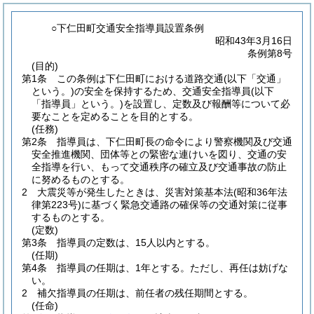
○下仁田町交通安全指導員設置条例
昭和43年3月16日
条例第8号
(目的)
第1条
この条例は下仁田町における道路交通
(以下「交通」
という。)
の安全を保持するため、交通安全指導員
(以下
「指導員」という。)
を設置し、定数及び報酬等について必
要なことを定めることを目的とする。
(任務)
第2条
指導員は、下仁田町長の命令により警察機関及び交通
安全推進機関、団体等との緊密な連けいを図り、交通の安
全指導を行い、もって交通秩序の確立及び交通事故の防止
に努めるものとする。
2
大震災等が発生したときは、災害対策基本法
(昭和36年法
律第223号)
に基づく緊急交通路の確保等の交通対策に従事
するものとする。
(定数)
第3条
指導員の定数は、15人以内とする。
(任期)
第4条
指導員の任期は、1年とする。
ただし、再任は妨げな
い。
2
補欠指導員の任期は、前任者の残任期間とする。
(任命)