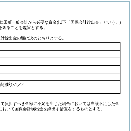
仁田町一般会計から必要な資金
(以下「国保会計繰出金」という。)
を図ることを趣旨とする。
会計繰出金の額は次のとおりとする。
削減額×1／2
いて負担すべき金額に不足を生じた場合においては当該不足した金
において国保会計繰出金を繰出す措置をするものとする。
。