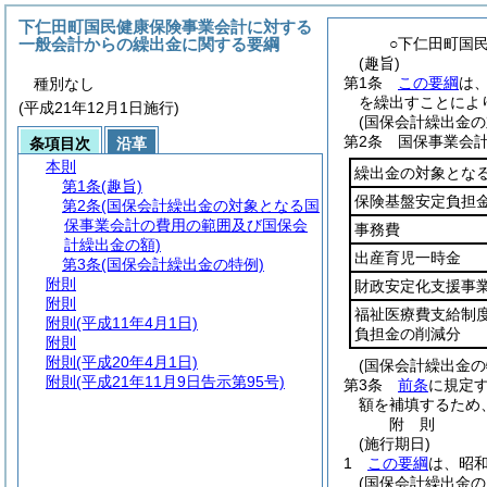
下仁田町国民健康保険事業会計に対する
一般会計からの繰出金に関する要綱
○下仁田町国
(趣旨)
第1条
この要綱
は
種別なし
を繰出すことによ
(平成21年12月1日施行)
(国保会計繰出金
第2条
国保事業会
条項目次
沿革
本則
繰出金の対象とな
第1条
(趣旨)
保険基盤安定負担
第2条
(国保会計繰出金の対象となる国
保事業会計の費用の範囲及び国保会
事務費
計繰出金の額)
出産育児一時金
第3条
(国保会計繰出金の特例)
附則
財政安定化支援事
附則
福祉医療費支給制
附則
(平成11年4月1日)
負担金の削減分
附則
附則
(平成20年4月1日)
(国保会計繰出金の
附則
(平成21年11月9日告示第95号)
第3条
前条
に規定
額を補填するため
附
則
(施行期日)
1
この要綱
は、昭和
(国保会計繰出金の