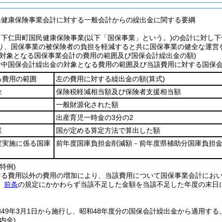
民健康保険事業会計に対する一般会計からの繰出金に関する要綱
、下仁田町国民健康保険事業
(以下「国保事業」という。)
の会計に対し下
り、国保事業の被保険者の負担を軽減すると共に国保事業の健全な運営
の対象となる国保事業会計の費用の範囲及び国保会計繰出金の額)
計中国保会計繰出金の対象となる費用の範囲及び当該費用に対する国保
る費用の範囲
左の費用に対する繰出金の額
(算式)
金
保険税軽減相当額及び保険者支援相当額
一般財源化された額
出産育児一時金の3分の2
業
国が定める算定方法で算出した額
度実施に係る国庫
前年度国庫負担金削減額－前年度県補助分国庫負担金
特例)
する費用以外の費用の増加により、当該費用について国保事業会計にお
、
前条
の規定にかかわらず当該不足した金額を当該不足した年度の末日
49年3月1日から施行し、昭和48年度分の国保会計繰出金から適用する
内金)