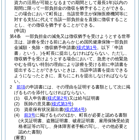
資力の活用が可能となるまでの期間として最長1年)
以内の
期間に限って一部負担金の徴収を猶予することができる。
この場合において町長は、当該世帯主が保険医療機関等に
対する支払に代えて当該一部負担金を直接に徴収すること
とし、その徴収を猶予することができる。
(申請)
第4条
一部負担金の減免又は徴収猶予を受けようとする世帯
主は、診療を受ける前にあらかじめ国民健康保険一部負担
金減額・免除・徴収猶予申請書
(
様式第1号
。以下「申請
書」という。)
を町長に提出しなければならない。
ただし、
徴収猶予を受けようとする場合において、急患その他緊急
やむを得ない特別の理由により診療を受ける前に申請書を
提出することができないときは、当該申請書を提出できる
ようになったときに、直ちにこれを提出しなければならな
い。
2
前項
の申請書には、その理由を証明する書類として次に掲
げるものを添付しなければならない。
(1)
収入申告書
(
様式第2号
)
又は給与証明書
(2)
医師の意見書
(
様式第3号
)
(3)
資産保有状況届出書
(
様式第4号
)
(4)
前3号
に掲げるもののほか、町長が必要と認める書類
(火災証明書、盗難証明書、破産証明書、雇用保険受給資
格者証等の写し、身体障害者手帳の写し、その他必要と
認めた書類)
(審査)