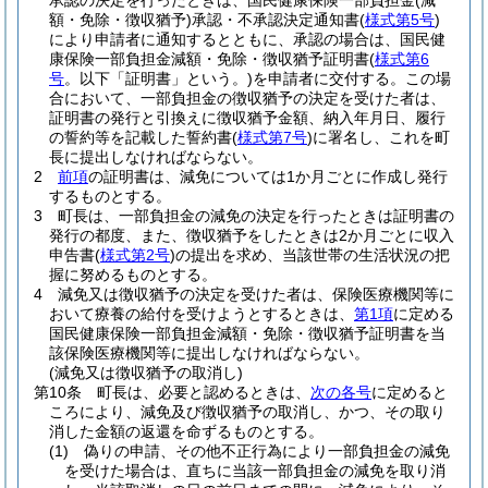
承認の決定を行ったときは、国民健康保険一部負担金
(減
額・免除・徴収猶予)
承認・不承認決定通知書
(
様式第5号
)
により申請者に通知するとともに、承認の場合は、国民健
康保険一部負担金減額・免除・徴収猶予証明書
(
様式第6
号
。以下「証明書」という。)
を申請者に交付する。
この場
合において、一部負担金の徴収猶予の決定を受けた者は、
証明書の発行と引換えに徴収猶予金額、納入年月日、履行
の誓約等を記載した誓約書
(
様式第7号
)
に署名し、これを町
長に提出しなければならない。
2
前項
の証明書は、減免については1か月ごとに作成し発行
するものとする。
3
町長は、一部負担金の減免の決定を行ったときは証明書の
発行の都度、また、徴収猶予をしたときは2か月ごとに収入
申告書
(
様式第2号
)
の提出を求め、当該世帯の生活状況の把
握に努めるものとする。
4
減免又は徴収猶予の決定を受けた者は、保険医療機関等に
おいて療養の給付を受けようとするときは、
第1項
に定める
国民健康保険一部負担金減額・免除・徴収猶予証明書を当
該保険医療機関等に提出しなければならない。
(減免又は徴収猶予の取消し)
第10条
町長は、必要と認めるときは、
次の各号
に定めると
ころにより、減免及び徴収猶予の取消し、かつ、その取り
消した金額の返還を命ずるものとする。
(1)
偽りの申請、その他不正行為により一部負担金の減免
を受けた場合は、直ちに当該一部負担金の減免を取り消