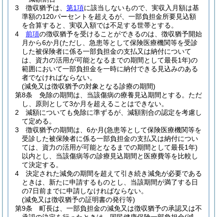
3
徴収猶予は、
第1項
に該当しないもので、実収入月額は基
準額の120パーセントを超えるが、一部負担金所要見込額
を合算すると、実収入額では不足する世帯とする。
4
前項
の徴収猶予を受けることができるのは、徴収猶予開始
月から6か月
(ただし、急患等として保険医療機関等を受診
した被保険者に係る一部負担金の支払又は納付について
は、資力の活用が可能となるまでの期間として最長1年)
の
範囲において一部負担金を一時に納付できる見込みのある
者でなければならない。
(減免又は徴収猶予の対象となる診療の期間)
第8条
免除の期間は、当該傷病の療養見込期間とする。
ただ
し、原則として3か月を超えることはできない。
2
減額についても免除に準ずるが、減額割合の認定を考慮し
て定める。
3
徴収猶予の期間は、6か月
(急患等として保険医療機関等を
受診した被保険者に係る一部負担金の支払又は納付につい
ては、資力の活用が可能となるまでの期間として最長1年)
以内とし、当該傷病等の診療見込期間と医療費等を比較し
て決定する。
4
決定された減免の期間を超えて引き続き減免が必要である
ときは、新たに申請するものとし、当該期間が満了する日
の7日前までに申請しなければならない。
(減免又は徴収猶予の証明書の発行等)
第9条
町長は、一部負担金の減免又は徴収猶予の承認又は不