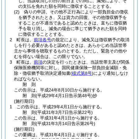
し、当該取消しの日の前日までの間に、減免により、そ
の支払を免れた額を同時に徴収することとする。
(2)
偽りの申請、その他不正行為により一部負担金の徴収
を猶予されたとき、又は資力の回復、その他徴収猶予を
することが不適当であると認めたときは、直ちに徴収猶
予を取り消し、減免の場合に準じて猶予された額を同時
に徴収することとする。
2
町長は、
前項各号
の規定により、減免又は徴収猶予の取消
しを行う必要があると認めたときは、あらかじめ当該世帯
主から事情を聴取するものとする。
ただし、緊急その他や
むを得ない場合は、この限りでない。
3
町長は、
前項
の決定を行ったときは、当該世帯主及び関係
保険医療機関等に対し、国民健康保険一部負担金減額・免
除・徴収猶予取消決定通知書
(
様式第8号
)
により通知しなけ
ればならない。
附
則
この告示は、平成24年8月10日から施行する。
附
則
(平成29年4月1日
告示第48号)
抄
(施行期日)
1
この告示は、平成29年4月1日から施行する。
附
則
(平成31年3月7日
告示第22号)
この告示は、平成31年4月1日から施行する。
附
則
(平成31年3月14日
告示第26号)
(施行期日)
この要綱は、平成31年4月1日より施行する。