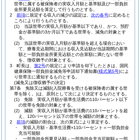
世帯に属する被保険者の実収入月額と基準額及び一部負担
金所要見込額を算定して行うものとする。
2
前項
に規定する収入の減少の認定は、
次の各号
に定めると
ころにより行うものとする。
(1)
当該世帯の実収入月額が基準以下であり、かつ、預貯
金が基準額の3か月以下である世帯を、減免の対象とす
る。
(2)
当該世帯の実収入月額が基準額を超える場合におい
て、療養見込期間における収入見込額が当該期間の基準
額と一部負担金所要見込額との合算額に満たない世帯
を、徴収猶予の対象とする。
3
町長は、
第2号
の規定により申請を却下したときは、国民
健康保険一部負担金減免等申請却下通知書
(
様式第5号
)
によ
り世帯主に通知するものとする。
(減免又は徴収猶予の決定)
第7条
免除又は減額
(入院療養を受ける被保険者の属する世
帯を除く。)
は、原則として次により決定するものとする。
(1)
免除 実収入月額が基準生活費の110パーセント以下
の世帯を免除の対象とする。
(2)
減額 実収入月額が基準生活費の110パーセントを超
え、120パーセント以下の世帯を減額の対象とする。
2
前項
の減額の割合は、次の算式により算定する。
・
実収入月額－基準生活費×110パーセント＝一部負担金
充当可能額
・
一部負担金所要見込額－一部負担金充当可能額＝一部