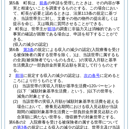
第5条
町長は、
前条
の申請を受理したときは、その内容が事
実と相違ないことを調査するものとする。
この場合におい
て、町長が必要と認めるときは、法第113条の規定に基づ
き、当該世帯主に対し、文書その他の物件の提出若しくは
提示を命じ、又は職員に質問させることができる。
2
町長は、世帯主が
前項
の調査に非協力又は消極的であって
事実の確認が困難である場合は、申請を却下することがで
きる。
(収入の減少の認定)
第6条
第3条
の規定による収入の減少の認定
(入院療養を受け
る被保険者の属する世帯を除く。)
は、当該世帯に属するも
の全員
(被保険者でないものも含む。)
の実収入月額と基準
生活費及び一部負担金所要見込額を算定して行うものとす
る。
2
前項
に規定する収入の減少の認定は、
次の各号
に定めると
ころにより行うものとする。
(1)
当該世帯の実収入月額が基準生活費×120パーセント
(以下「減額対象基準生活費」という。)
以下の世帯を、
減免の対象とする。
(2)
当該世帯の実収入月額が減額対象基準生活費を超える
場合において、療養見込期間における収入見込額が当該
期間の減額対象基準生活費と一部負担金所要見込額との
合算額に満たない世帯を、徴収猶予の対象世帯とする。
第6条の2
入院療養を受ける被保険者の属する世帯について
の
第3条
の規定による収入の減少の認定は、世帯主及び当該