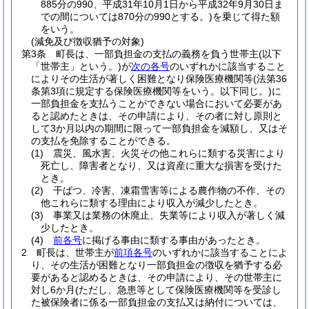
885分の990、平成31年10月1日から平成32年9月30日ま
での間については870分の990とする。)
を乗じて得た額
をいう。
(減免及び徴収猶予の対象)
第3条
町長は、一部負担金の支払の義務を負う世帯主
(以下
「世帯主」という。)
が
次の各号
のいずれかに該当すること
によりその生活が著しく困難となり保険医療機関等
(法第36
条第3項に規定する保険医療機関等をいう。以下同じ。)
に
一部負担金を支払うことができない場合において必要があ
ると認めたときは、その申請により、その者に対し原則と
して3か月以内の期間に限って一部負担金を減額し、又はそ
の支払を免除することができる。
(1)
震災、風水害、火災その他これらに類する災害により
死亡し、障害者となり、又は資産に重大な損害を受けた
とき。
(2)
干ばつ、冷害、凍霜雪害等による農作物の不作、その
他これらに類する理由により収入が減少したとき。
(3)
事業又は業務の休廃止、失業等により収入が著しく減
少したとき。
(4)
前各号
に掲げる事由に類する事由があったとき。
2
町長は、世帯主が
前項各号
のいずれかに該当することによ
り、その生活が困難となり一部負担金の徴収を猶予する必
要があると認めるときは、その申請により、その世帯主に
対し6か月
(ただし、急患等として保険医療機関等を受診し
た被保険者に係る一部負担金の支払又は納付については、