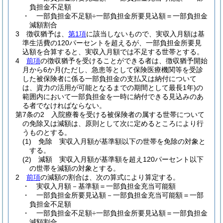
負担金不足額
・
一部負担金不足額÷一部負担金所要見込額＝一部負担金
減額割合
3
徴収猶予は、
第1項
に該当しないもので、実収入月額は基
準生活費の120パーセントを超えるが、一部負担金所要見
込額を合算すると、実収入月額では不足する世帯とする。
4
前項
の徴収猶予を受けることができる者は、徴収猶予開始
月から6か月
(ただし、急患等として保険医療機関等を受診
した被保険者に係る一部負担金の支払又は納付について
は、資力の活用が可能となるまでの期間として最長1年)
の
範囲内において一部負担金を一時に納付できる見込みのあ
る者でなければならない。
第7条の2
入院療養を受ける被保険者の属する世帯について
の免除又は減額は、原則として次に定めるところにより行
うものとする。
(1)
免除 実収入月額が基準額以下の世帯を免除の対象と
する。
(2)
減額 実収入月額が基準額を超え120パーセント以下
の世帯を減額の対象とする。
2
前項
の減額の割合は、次の算式により算定する。
・
実収入月額－基準額＝一部負担金充当可能額
・
一部負担金所要見込額－一部負担金充当可能額＝一部
負担金不足額
・
一部負担金不足額÷一部負担金所要見込額＝一部負担金
減額割合