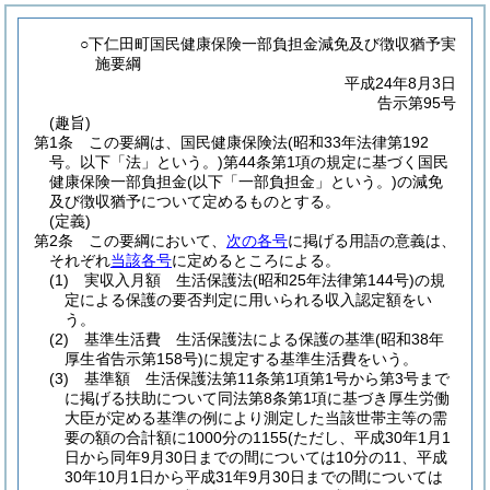
○下仁田町国民健康保険一部負担金減免及び徴収猶予実
施要綱
平成24年8月3日
告示第95号
(趣旨)
第1条
この要綱は、国民健康保険法
(昭和33年法律第192
号。以下「法」という。)
第44条第1項の規定に基づく国民
健康保険一部負担金
(以下「一部負担金」という。)
の減免
及び徴収猶予について定めるものとする。
(定義)
第2条
この要綱において、
次の各号
に掲げる用語の意義は、
それぞれ
当該各号
に定めるところによる。
(1)
実収入月額 生活保護法
(昭和25年法律第144号)
の規
定による保護の要否判定に用いられる収入認定額をい
う。
(2)
基準生活費 生活保護法による保護の基準
(昭和38年
厚生省告示第158号)
に規定する基準生活費をいう。
(3)
基準額 生活保護法第11条第1項第1号から第3号まで
に掲げる扶助について同法第8条第1項に基づき厚生労働
大臣が定める基準の例により測定した当該世帯主等の需
要の額の合計額に1000分の1155
(ただし、平成30年1月1
日から同年9月30日までの間については10分の11、平成
30年10月1日から平成31年9月30日までの間については