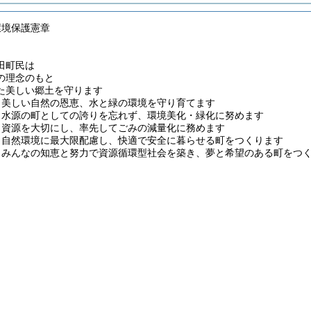
環境保護憲章
田町民は
の理念のもと
た美しい郷土を守ります
、美しい自然の恩恵、水と緑の環境を守り育てます
、水源の町としての誇りを忘れず、環境美化・緑化に努めます
、資源を大切にし、率先してごみの減量化に務めます
、自然環境に最大限配慮し、快適で安全に暮らせる町をつくります
、みんなの知恵と努力で資源循環型社会を築き、夢と希望のある町をつ