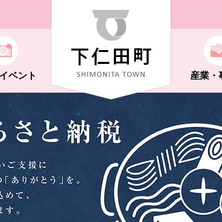
イベント
産業・
ト
機構
福祉（子ども～高齢者）
学校教育
自然・花・体験
商工業
広報しもにた
化ホール
キング
制度
さと納税
年金
文化・史跡
祭り・イベント
支払い
行政に関する情報
荒船風穴
NS・広告