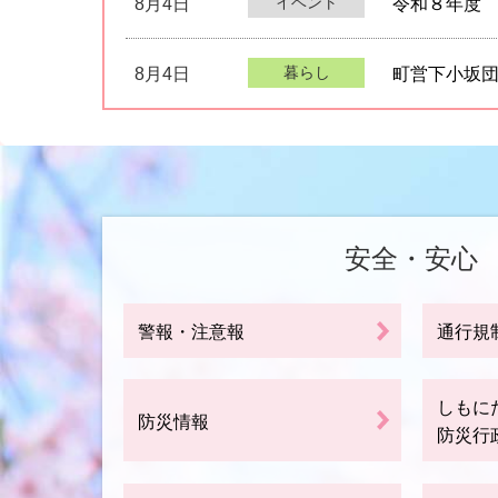
イベント
8月4日
令和８年度 
暮らし
8月4日
町営下小坂
安全・安心
警報・注意報
通行規
しもに
防災情報
防災行