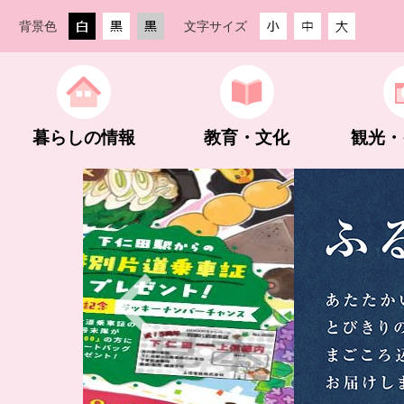
背景色
文字サイズ
暮らしの情報
教育・文化
観光・
生活・住まい
教育委員会
観光ガイド
創業支援
街なか活性化事業
防災・防犯
教育方針
観光スポッ
農林業
町の組織・
手続き・相談
スポーツ振興
グルメ・入浴・宿泊
入札・契約
予算・決算・財政状況
税金
公民館・文
登山・ハイ
指定管理者
企業版ふる
Previous
下仁田ジオパーク
埋蔵文化財包蔵地内での建設工事等
町長活動記録
世界遺産 
建設業
町HP・S