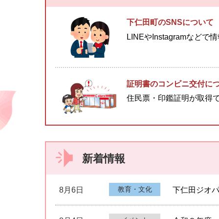
下仁田町のSNSについて
LINEやInstagramなど
証明書のコンビニ交付に
住民票・印鑑証明が取得
新着情報
教育・文化
8月6日
下仁田ジオ