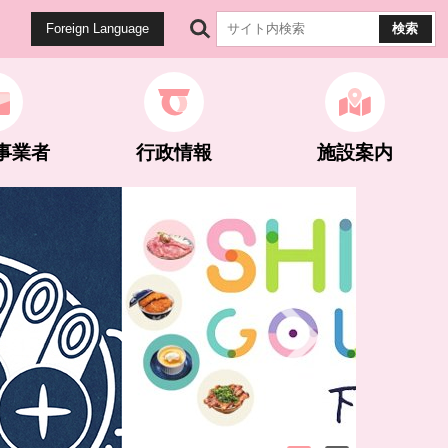
Foreign Language
事業者
行政情報
施設案内
健康・医療
生涯学習
公園・遊歩道
雇用・労働
計画・統計
マイナンバー関連
世界遺産関連
ネギとこんにゃく
ネギとこんにゃく
選挙
Next