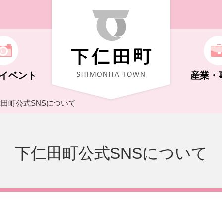
イベント
産業・
仁田町公式SNSについて
ト
機構
福祉（子ども～高齢者）
学校教育
自然・花・体験
商工業
広報しもにた
下仁田町公式SNSについて
化ホール
キング
制度
さと納税
年金
文化・史跡
祭り・イベント
支払い
行政に関する情報
荒船風穴
NS・広告