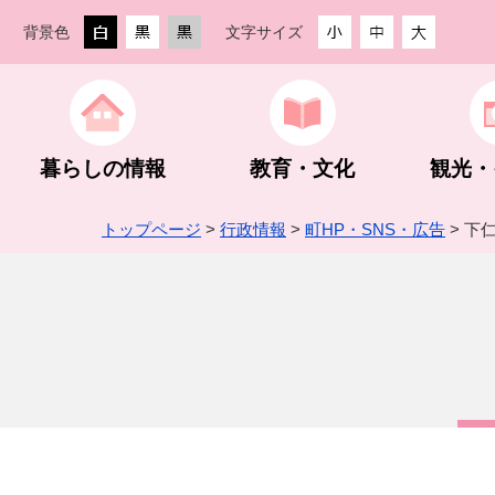
背景色
文字サイズ
暮らしの情報
教育・文化
観光・
トップページ
>
行政情報
>
町HP・SNS・広告
> 下
生活・住まい
教育委員会
観光ガイド
創業支援
街なか活性化事業
防災・防犯
教育方針
観光スポッ
農林業
町の組織・
手続き・相談
スポーツ振興
グルメ・入浴・宿泊
入札・契約
予算・決算・財政状況
税金
公民館・文
登山・ハイ
指定管理者
企業版ふる
下仁田ジオパーク
埋蔵文化財包蔵地内での建設工事等
町長活動記録
世界遺産 
建設業
町HP・S