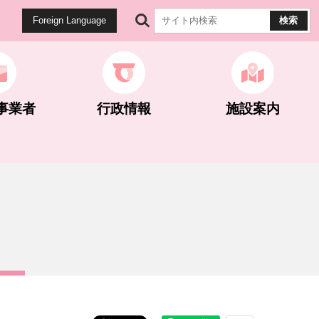
Foreign Language
事業者
行政情報
施設案内
健康・医療
生涯学習
公園・遊歩道
雇用・労働
計画・統計
マイナンバー関連
世界遺産関連
ネギとこんにゃく
ネギとこんにゃく
選挙