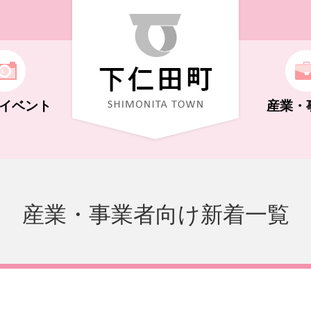
イベント
産業・
ト
機構
福祉（子ども～高齢者）
学校教育
自然・花・体験
商工業
広報しもにた
産業・事業者向け新着一覧
化ホール
キング
制度
さと納税
年金
文化・史跡
祭り・イベント
支払い
行政に関する情報
荒船風穴
NS・広告