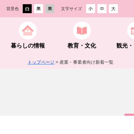
背景色
文字サイズ
暮らしの情報
教育・文化
観光・
トップページ
> 産業・事業者向け新着一覧
生活・住まい
教育委員会
観光ガイド
創業支援
街なか活性化事業
防災・防犯
教育方針
観光スポッ
農林業
町の組織・
手続き・相談
スポーツ振興
グルメ・入浴・宿泊
入札・契約
予算・決算・財政状況
税金
公民館・文
登山・ハイ
指定管理者
企業版ふる
下仁田ジオパーク
埋蔵文化財包蔵地内での建設工事等
町長活動記録
世界遺産 
建設業
町HP・S