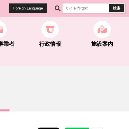
Foreign Language
事業者
行政情報
施設案内
健康・医療
生涯学習
公園・遊歩道
雇用・労働
計画・統計
マイナンバー関連
世界遺産関連
ネギとこんにゃく
ネギとこんにゃく
選挙