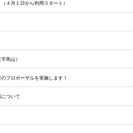
。（４月１日から利用スタート）
大字馬山）
者のプロポーザルを実施します！
載について