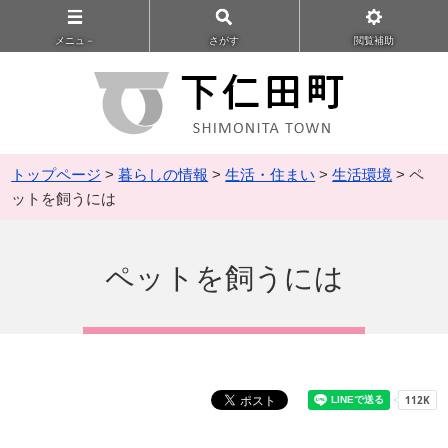
メニュ－
さがす
閲覧補助
トップページ
>
暮らしの情報
>
生活・住まい
>
生活環境
> ペ
ットを飼うには
ペットを飼うには