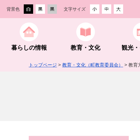
背景色
文字サイズ
暮らしの情報
教育・文化
観光・
トップページ
>
教育・文化（町教育委員会）
> 教育
生活・住まい
教育委員会
観光ガイド
創業支援
街なか活性化事業
防災・防犯
教育方針
観光スポッ
農林業
町の組織・
手続き・相談
スポーツ振興
グルメ・入浴・宿泊
入札・契約
予算・決算・財政状況
税金
公民館・文
登山・ハイ
指定管理者
企業版ふる
下仁田ジオパーク
埋蔵文化財包蔵地内での建設工事等
町長活動記録
世界遺産 
建設業
町HP・S