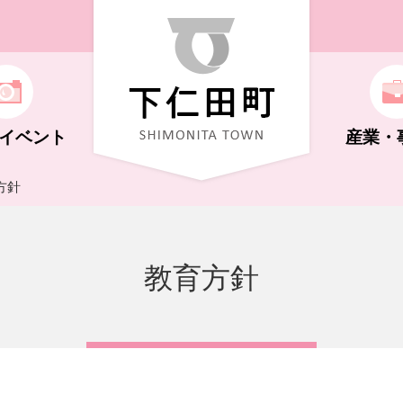
イベント
産業・
方針
ト
機構
福祉（子ども～高齢者）
学校教育
自然・花・体験
商工業
広報しもにた
教育方針
化ホール
キング
制度
さと納税
年金
文化・史跡
祭り・イベント
支払い
行政に関する情報
荒船風穴
NS・広告