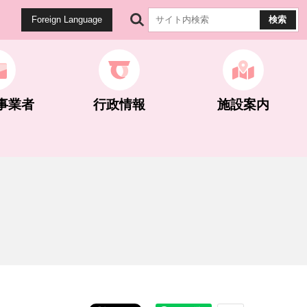
Foreign Language
事業者
行政情報
施設案内
健康・医療
生涯学習
公園・遊歩道
雇用・労働
計画・統計
マイナンバー関連
世界遺産関連
ネギとこんにゃく
ネギとこんにゃく
選挙