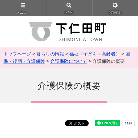
メニュ－
さがす
閲覧補助
トップページ
>
暮らしの情報
>
福祉（子ども～高齢者）
>
国
保・後期・介護保険
>
介護保険について
> 介護保険の概要
介護保険の概要