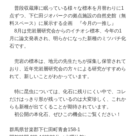
普段収蔵庫に眠っている様々な標本を月替わりに1
点ずつ、下仁田ジオパークの拠点施設の自然史館（無
料スペース）に展示する企画 『今月の一推し』
8月は兜岩層研究会からのイチオシ標本、今年の1
月に論文発表され、明らかになった新種のミツバチ化
石です。
兜岩の標本は、地元の先生たちが採集し保管されて
おり、近年兜岩層研究会の方々による研究がすすめら
れて、新しいことがわかっています。
特に昆虫については、化石に残りにくい中で、コレ
だけはっきり形が残っているのは大変珍しく、これか
らも新種が出てくることが期待されています。
初公開の本化石、ぜひこの機会にご覧ください！
群馬県甘楽郡下仁田町青倉158-1