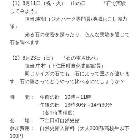
【1】8月11日（祝・火） 山の日 『石で実験
してみよう』
担当:吉朝（ジオパーク専門員/地域おこし協力
隊）
光る石の秘密を探ったり、色んな実験を通じて
石を調べます
【2】8月23日（日） 『石の重さ比べ』
担当:中村（下仁田町自然史館館長）
同じサイズの石でも、石によって重さが違いま
す、石の重さってどうやって比べるのでしょうか？
時 間： 午前の部 10時～11時
午後の部 13時30分～14時30分
（各1時間程度）
会 場： 下仁田町自然史館
参加費用： 自然史館入館料（大人200円/高校生以下
100円