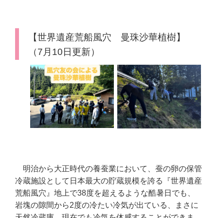
【世界遺産荒船風穴 曼珠沙華植樹】
（7月10日更新）
明治から大正時代の養蚕業において、蚕の卵の保管
冷蔵施設として日本最大の貯蔵規模を誇る『世界遺産
荒船風穴』地上で38度を超えるような酷暑日でも、
岩塊の隙間から2度の冷たい冷気が出ている、まさに
天然冷蔵庫。現在でも冷気を体感することができま