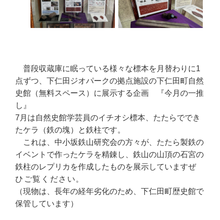
普段収蔵庫に眠っている様々な標本を月替わりに1
点ずつ、下仁田ジオパークの拠点施設の下仁田町自然
史館（無料スペース）に展示する企画 『今月の一推
し』
7月は自然史館学芸員のイチオシ標本、たたらででき
たケラ（鉄の塊）と鉄柱です。
これは、中小坂鉄山研究会の方々が、たたら製鉄の
イベントで作ったケラを精錬し、鉄山の山頂の石宮の
鉄柱のレプリカを作成したものを展示しています
ぜ
ひご覧ください。
（現物は、長年の経年劣化のため、下仁田町歴史館で
保管しています）