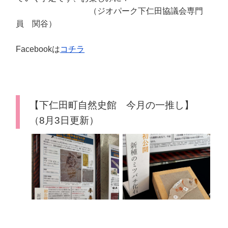
（ジオパーク下仁田協議会専門
員 関谷）
Facebookは
コチラ
【下仁田町自然史館 今月の一推し】
（8月3日更新）