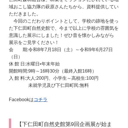
域おこし協力隊の萩原さんたちから、資料提供してい
ただきました。
今回のこだわりポイントとして、学校の跡地を使っ
た下仁田町自然史館で、今まで以上に学校の雰囲気を
意識した展示にしました！ぜひ昔を懐かしみながら
展示をご見学ください！
会 期:令和8年7月18日（土）～令和9年6月27日
（日）
休 館 日:水曜日•年末年始
開館時間:9時～16時30分（最終入館16時）
入 館 料:大人:200円、小学生～高校生:100円
未就学児及び下仁田町民:無料
Facebookは
コチラ
【下仁田町自然史館第9回企画展が始ま