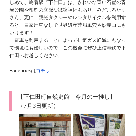
しめて、終着駅『下仁田』は、きれいな青い石畳の青
岩公園や彫刻の立派な諏訪神社もあり、みどころたく
さん。更に、観光タクシーやレンタサイクルを利用す
ると、自家用車なしで世界遺産荒船風穴や妙義山にも
いけます！
電車を利用することによって排気ガス軽減にもなっ
て環境にも優しいので、この機会にぜひ上信電鉄で下
仁田へお越しください。
Facebookは
コチラ
【下仁田町自然史館 今月の一推し】
（7月3日更新）