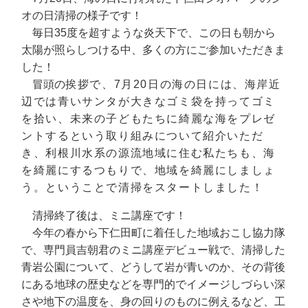
オの日清掃の様子です！
毎日35度を超すような炎天下で、この日も朝から
太陽が照らしつける中、多くの方にご参加いただきま
した！
冒頭の
挨拶で
、7月20日の海の日には、海岸近
辺では青いサンタが大きなゴミ袋を持ってゴミ
を拾い、未来の子どもたちに綺麗な海をプレゼ
ントするという取り組みについて紹介いただ
き、利根川水系の源流地域に住む私たちも、海
を綺麗にするつもりで、地域を綺麗にしましょ
う。ということで清掃をスタートしました！
清掃終了後は、ミニ講座です！
今年の春から下仁田町に着任した地域おこし協力隊
で、専門員吉朝君のミニ講座デビュー戦で、清掃した
青岩公園について、どうして岩が青いのか、その背後
にある地球の歴史などを専門的でイメージしづらい深
さや地下の温度を、身の回りのものに例えるなど、工