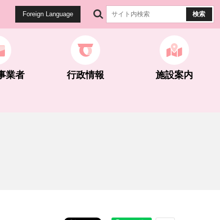
Foreign Language
事業者
行政情報
施設案内
健康・医療
生涯学習
公園・遊歩道
雇用・労働
計画・統計
マイナンバー関連
世界遺産関連
ネギとこんにゃく
ネギとこんにゃく
選挙