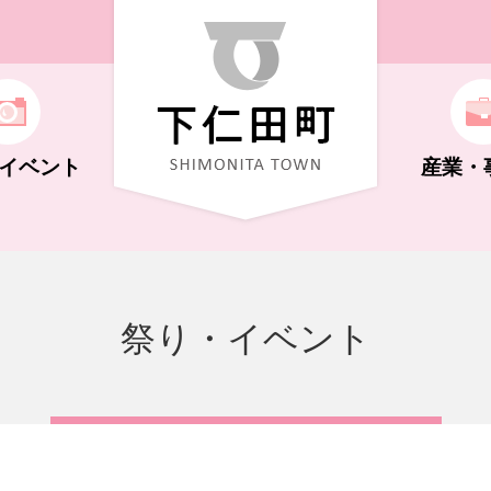
イベント
産業・
ト
機構
福祉（子ども～高齢者）
学校教育
自然・花・体験
商工業
広報しもにた
祭り・イベント
化ホール
キング
制度
さと納税
年金
文化・史跡
祭り・イベント
支払い
行政に関する情報
荒船風穴
NS・広告