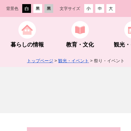
背景色
文字サイズ
暮らしの情報
教育・文化
観光・
トップページ
>
観光・イベント
> 祭り・イベント
生活・住まい
教育委員会
観光ガイド
創業支援
街なか活性化事業
防災・防犯
教育方針
観光スポッ
農林業
町の組織・
手続き・相談
スポーツ振興
グルメ・入浴・宿泊
入札・契約
予算・決算・財政状況
税金
公民館・文
登山・ハイ
指定管理者
企業版ふる
下仁田ジオパーク
埋蔵文化財包蔵地内での建設工事等
町長活動記録
世界遺産 
建設業
町HP・S