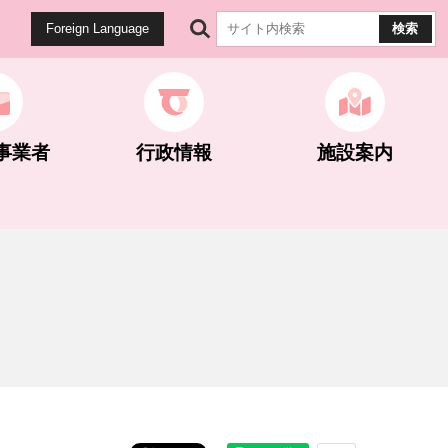
Foreign Language
事業者
行政情報
施設案内
健康・医療
生涯学習
公園・遊歩道
雇用・労働
計画・統計
マイナンバー関連
世界遺産関連
ネギとこんにゃく
ネギとこんにゃく
選挙