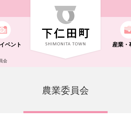
イベント
産業・
員会
ト
機構
福祉（子ども～高齢者）
学校教育
自然・花・体験
商工業
広報しもにた
農業委員会
化ホール
キング
制度
さと納税
年金
文化・史跡
祭り・イベント
支払い
行政に関する情報
荒船風穴
NS・広告