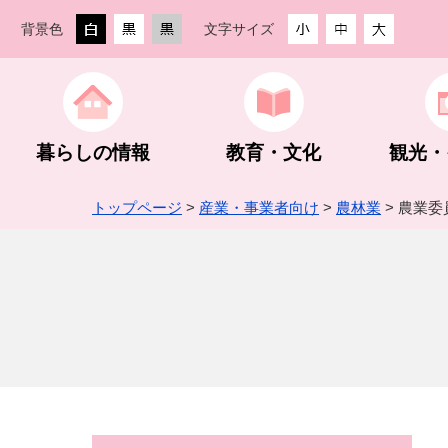
背景色
文字サイズ
暮らしの情報
教育・文化
観光・
トップページ
>
産業・事業者向け
>
農林業
> 農業委
生活・住まい
教育委員会
観光ガイド
創業支援
街なか活性化事業
防災・防犯
教育方針
観光スポッ
農林業
町の組織・
手続き・相談
スポーツ振興
グルメ・入浴・宿泊
入札・契約
予算・決算・財政状況
税金
公民館・文
登山・ハイ
指定管理者
企業版ふる
下仁田ジオパーク
埋蔵文化財包蔵地内での建設工事等
町長活動記録
世界遺産 
建設業
町HP・S