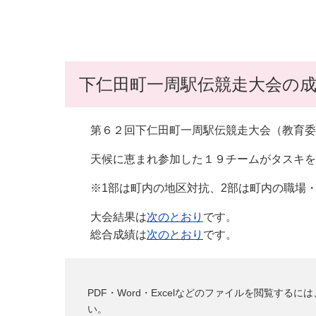
下仁田町一周駅伝競走大会の
第６２回下仁田町一周駅伝競走大会（教育委員
天候に恵まれ参加した１９チームがタスキを
※1部は町内の地区対抗、2部は町内の職場・
大会結果は
次のとおり
です。
総合成績は
次のとおり
です。
PDF・Word・Excelなどのファイルを閲覧す
い。