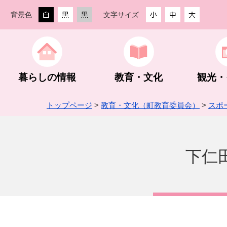
背景色
文字サイズ
暮らしの情報
教育・文化
観光・
トップページ
>
教育・文化（町教育委員会）
>
スポ
生活・住まい
教育委員会
観光ガイド
創業支援
街なか活性化事業
防災・防犯
教育方針
観光スポッ
農林業
町の組織・
下仁
手続き・相談
スポーツ振興
グルメ・入浴・宿泊
入札・契約
予算・決算・財政状況
税金
公民館・文
登山・ハイ
指定管理者
企業版ふる
下仁田ジオパーク
埋蔵文化財包蔵地内での建設工事等
町長活動記録
世界遺産 
建設業
町HP・S