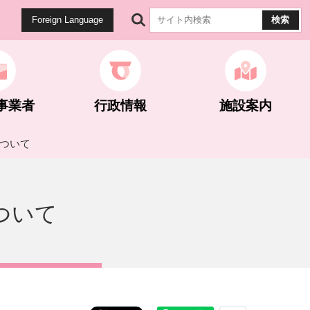
Foreign Language
事業者
行政情報
施設案内
について
健康・医療
生涯学習
公園・遊歩道
雇用・労働
計画・統計
ついて
マイナンバー関連
世界遺産関連
ネギとこんにゃく
ネギとこんにゃく
選挙