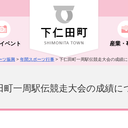
イベント
産業・
ーツ振興
>
年間スポーツ行事
> 下仁田町一周駅伝競走大会の成績
ト
機構
福祉（子ども～高齢者）
学校教育
自然・花・体験
商工業
広報しもにた
田町一周駅伝競走大会の成績に
化ホール
キング
制度
さと納税
年金
文化・史跡
祭り・イベント
支払い
行政に関する情報
荒船風穴
NS・広告