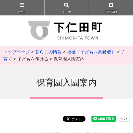
メニュ－
さがす
閲覧補助
トップページ
>
暮らしの情報
>
福祉（子ども～高齢者）
>
子
育て
> 子どもを預ける > 保育園入園案内
保育園入園案内