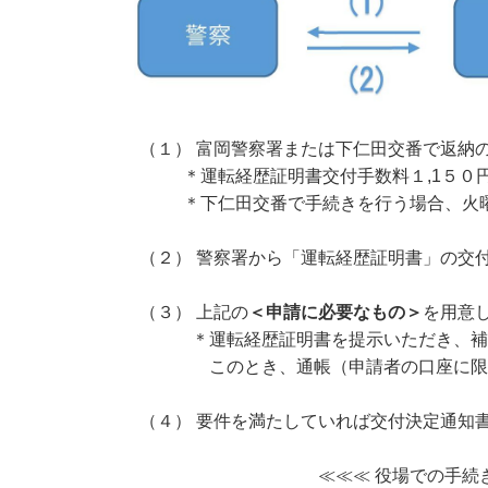
（１） 富岡警察署または下仁田交番で返納
＊運転経歴証明書交付手数料１,1５０円
＊下仁田交番で手続きを行う場合、火曜日
（２） 警察署から「運転経歴証明書」の交
（３） 上記の
＜申請に必要なもの＞
を用意
＊運転経歴証明書を提示いただき、補助金
このとき、通帳（申請者の口座に限る）
（４） 要件を満たしていれば交付決定通知
≪≪≪ 役場での手続きは１５分