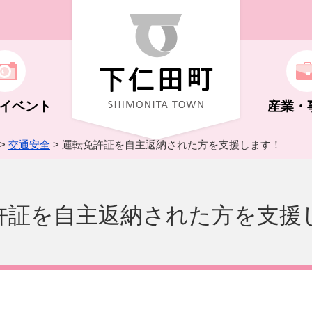
イベント
産業・
>
交通安全
> 運転免許証を自主返納された方を支援します！
ト
機構
福祉（子ども～高齢者）
学校教育
自然・花・体験
商工業
広報しもにた
許証を自主返納された方を支援
化ホール
キング
制度
さと納税
年金
文化・史跡
祭り・イベント
支払い
行政に関する情報
荒船風穴
NS・広告