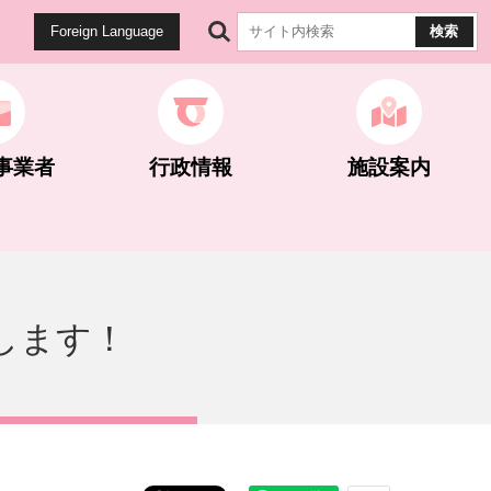
Foreign Language
事業者
行政情報
施設案内
健康・医療
生涯学習
公園・遊歩道
雇用・労働
計画・統計
します！
マイナンバー関連
世界遺産関連
ネギとこんにゃく
ネギとこんにゃく
選挙