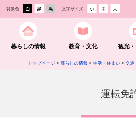
背景色
文字サイズ
暮らしの情報
教育・文化
観光・
トップページ
>
暮らしの情報
>
生活・住まい
>
交通
生活・住まい
教育委員会
観光ガイド
創業支援
街なか活性化事業
防災・防犯
教育方針
観光スポッ
農林業
町の組織・
運転免
手続き・相談
スポーツ振興
グルメ・入浴・宿泊
入札・契約
予算・決算・財政状況
税金
公民館・文
登山・ハイ
指定管理者
企業版ふる
下仁田ジオパーク
埋蔵文化財包蔵地内での建設工事等
町長活動記録
世界遺産 
建設業
町HP・S