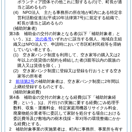
ボランティア団体その他これに類するもの)
で、町長が適
当と認めるもの
(4)
NPO法人 主たる事務所の所在地が町内にある特定非
営利活動促進法
(平成10年法律第7号)
に規定する組織で、
町長が適当と認めるもの
(補助対象者)
第3条
補助金の交付の対象となる者
(以下「補助対象者」と
いう。)
は、
次の各号
いずれかに該当する個人、地域自主組
織又はNPO法人で、申請時において市区町村民税等を滞納
していない者とする。
(1)
空き家バンク制度を利用して、空き家等の購入又は2
年以上の賃貸借の契約を締結した者
(3親等以内の親族の
購入又は賃借を除く。)
(2)
空き家バンク制度に登録又は登録を行おうとする空き
家等の所有者
2
前項第2号
の補助対象者は、空き家バンク制度に2年間以
上継続登録するものとする。
(補助対象経費)
第4条
補助金の交付の対象となる経費
(以下「補助対象経
費」という。)
は、片付けの実施に要する経費
(ごみ処理手
数料、収集・運搬料金、特定家庭用機器リサイクル料金、
廃棄物処分業者等に委託して家財を処分する場合における
委託費等及び敷地内の樹木伐採・草刈等の環境整備にかか
る経費)
とする。
2
補助対象事業の実施業者は、町内に事務所、事業所を有す