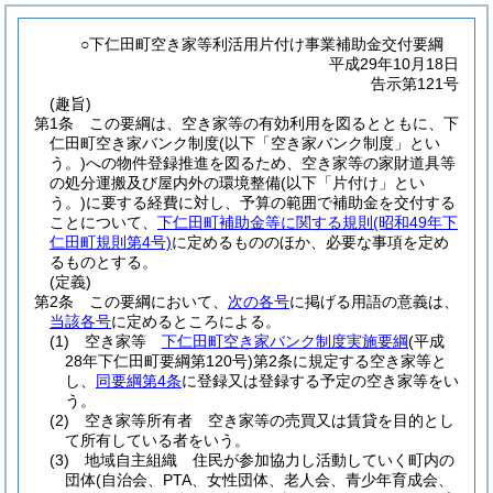
○下仁田町空き家等利活用片付け事業補助金交付要綱
平成29年10月18日
告示第121号
(趣旨)
第1条
この要綱は、空き家等の有効利用を図るとともに、下
仁田町空き家バンク制度
(以下「空き家バンク制度」とい
う。)
への物件登録推進を図るため、空き家等の家財道具等
の処分運搬及び屋内外の環境整備
(以下「片付け」とい
う。)
に要する経費に対し、予算の範囲で補助金を交付する
ことについて、
下仁田町補助金等に関する規則
(昭和49年下
仁田町規則第4号)
に定めるもののほか、必要な事項を定め
るものとする。
(定義)
第2条
この要綱において、
次の各号
に掲げる用語の意義は、
当該各号
に定めるところによる。
(1)
空き家等
下仁田町空き家バンク制度実施要綱
(平成
28年下仁田町要綱第120号)
第2条に規定する空き家等と
し、
同要綱第4条
に登録又は登録する予定の空き家等をい
う。
(2)
空き家等所有者 空き家等の売買又は賃貸を目的とし
て所有している者をいう。
(3)
地域自主組織 住民が参加協力し活動していく町内の
団体
(自治会、PTA、女性団体、老人会、青少年育成会、