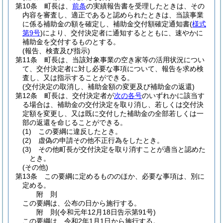
第10条
町長は、
前条
の実績報告書を受理したときは、その
内容を審査し、適正であると認められたときは、当該事業
に係る補助金の額を確定し、補助金交付額確定通知書
(
様式
第9号
)
により、交付決定者に通知するとともに、速やかに
補助金を交付するものとする。
(報告、検査及び指示)
第11条
町長は、当該対象事業の空き家等の活用状況につい
て、交付決定者に対し必要な事項について、報告を求め検
査し、又は指示することができる。
(交付決定の取消し、補助金額の変更及び補助金の返還)
第12条
町長は、交付決定者が
次の各号
のいずれかに該当す
る場合は、補助金の交付決定を取り消し、若しくは交付決
定額を変更し、又は既に交付した補助金の全部若しくは一
部の返還を命じることができる。
(1)
この要綱に違反したとき。
(2)
虚偽の申請その他不正行為をしたとき。
(3)
その他町長が交付決定を取り消すことが適当と認めた
とき。
(その他)
第13条
この要綱に定めるもののほか、必要な事項は、別に
定める。
附
則
この要綱は、公布の日から施行する。
附
則
(令和元年12月18日
告示第91号)
この要綱は、令和2年1月1日から施行する。