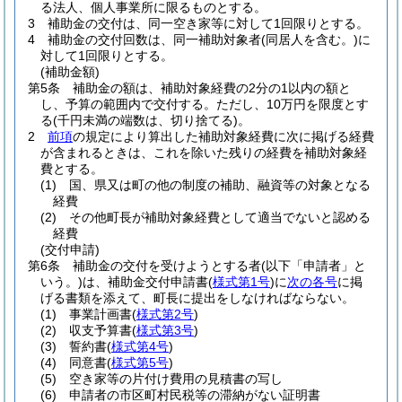
る法人、個人事業所に限るものとする。
3
補助金の交付は、同一空き家等に対して1回限りとする。
4
補助金の交付回数は、同一補助対象者
(同居人を含む。)
に
対して1回限りとする。
(補助金額)
第5条
補助金の額は、補助対象経費の2分の1以内の額と
し、予算の範囲内で交付する。
ただし、10万円を限度とす
る
(千円未満の端数は、切り捨てる)
。
2
前項
の規定により算出した補助対象経費に次に掲げる経費
が含まれるときは、これを除いた残りの経費を補助対象経
費とする。
(1)
国、県又は町の他の制度の補助、融資等の対象となる
経費
(2)
その他町長が補助対象経費として適当でないと認める
経費
(交付申請)
第6条
補助金の交付を受けようとする者
(以下「申請者」と
いう。)
は、補助金交付申請書
(
様式第1号
)
に
次の各号
に掲
げる書類を添えて、町長に提出をしなければならない。
(1)
事業計画書
(
様式第2号
)
(2)
収支予算書
(
様式第3号
)
(3)
誓約書
(
様式第4号
)
(4)
同意書
(
様式第5号
)
(5)
空き家等の片付け費用の見積書の写し
(6)
申請者の市区町村民税等の滞納がない証明書