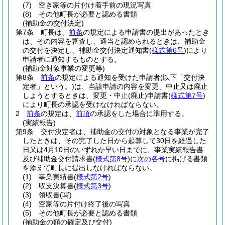
(7)
空き家等の片付け着手前の現況写真
(8)
その他町長が必要と認める書類
(補助金の交付決定)
第7条
町長は、
前条
の規定による申請書の提出があったとき
は、その内容を審査し、適当と認められるときは、補助金
の交付を決定し、補助金交付決定通知書
(
様式第6号
)
により
申請者に通知するものとする。
(補助金対象事業の変更等)
第8条
前条
の規定による通知を受けた申請者
(以下「交付決
定者」という。)
は、当該申請の内容を変更、中止又は廃止
しようとするときは、変更・中止
(廃止)
申請書
(
様式第7号
)
により町長の承認を受けなければならない。
2
前条
の規定は、
前項
の承認をした場合に準用する。
(実績報告)
第9条
交付決定者は、補助金の交付の対象となる事業が完了
したときは、その完了した日から起算して30日を経過した
日又は4月10日のいずれか早い日までに、事業実績報告書
及び補助金交付請求書
(
様式第8号
)
に
次の各号
に掲げる書類
を添えて町長に提出しなければならない。
(1)
事業実績書
(
様式第2号
)
(2)
収支決算書
(
様式第3号
)
(3)
領収書
(写)
(4)
空家等の片付け終了後の写真
(5)
その他町長が必要と認める書類
(補助金の額の確定及び交付)