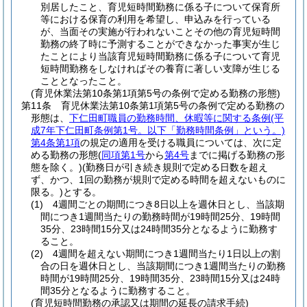
別居したこと、育児短時間勤務に係る子について保育所
等における保育の利用を希望し、申込みを行っている
が、当面その実施が行われないことその他の育児短時間
勤務の終了時に予測することができなかった事実が生じ
たことにより当該育児短時間勤務に係る子について育児
短時間勤務をしなければその養育に著しい支障が生じる
こととなったこと。
(育児休業法第10条第1項第5号の条例で定める勤務の形態)
第11条
育児休業法第10条第1項第5号の条例で定める勤務の
形態は、
下仁田町職員の勤務時間、休暇等に関する条例
(平
成7年下仁田町条例第1号。以下「勤務時間条例」という。)
第4条第1項
の規定の適用を受ける職員については、次に定
める勤務の形態
(
同項第1号
から
第4号
までに掲げる勤務の形
態を除く。)
(勤務日が引き続き規則で定める日数を超え
ず、かつ、1回の勤務が規則で定める時間を超えないものに
限る。)
とする。
(1)
4週間ごとの期間につき8日以上を週休日とし、当該期
間につき1週間当たりの勤務時間が19時間25分、19時間
35分、23時間15分又は24時間35分となるように勤務す
ること。
(2)
4週間を超えない期間につき1週間当たり1日以上の割
合の日を週休日とし、当該期間につき1週間当たりの勤務
時間が19時間25分、19時間35分、23時間15分又は24時
間35分となるように勤務すること。
(育児短時間勤務の承認又は期間の延長の請求手続)