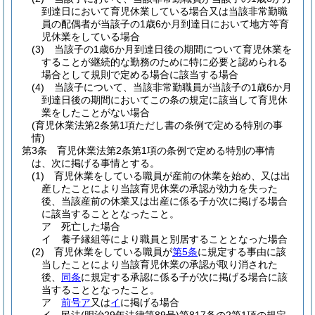
到達日において育児休業している場合又は当該非常勤職
員の配偶者が当該子の1歳6か月到達日において地方等育
児休業をしている場合
(3)
当該子の1歳6か月到達日後の期間について育児休業を
することが継続的な勤務のために特に必要と認められる
場合として規則で定める場合に該当する場合
(4)
当該子について、当該非常勤職員が当該子の1歳6か月
到達日後の期間においてこの条の規定に該当して育児休
業をしたことがない場合
(育児休業法第2条第1項ただし書の条例で定める特別の事
情)
第3条
育児休業法第2条第1項の条例で定める特別の事情
は、次に掲げる事情とする。
(1)
育児休業をしている職員が産前の休業を始め、又は出
産したことにより当該育児休業の承認が効力を失った
後、当該産前の休業又は出産に係る子が次に掲げる場合
に該当することとなったこと。
ア
死亡した場合
イ
養子縁組等により職員と別居することとなった場合
(2)
育児休業をしている職員が
第5条
に規定する事由に該
当したことにより当該育児休業の承認が取り消された
後、
同条
に規定する承認に係る子が次に掲げる場合に該
当することとなったこと。
ア
前号ア
又は
イ
に掲げる場合