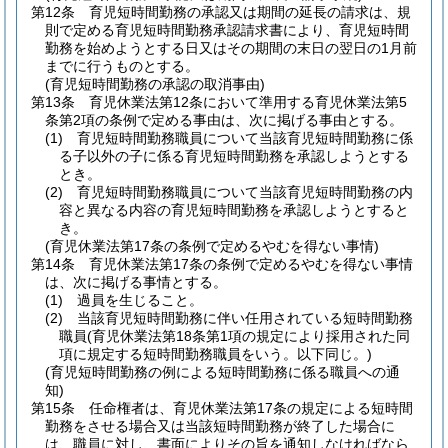
第12条
育児短時間勤務の承認又は期間の延長の請求は、規
則で定める育児短時間勤務承認請求書により、育児短時間
勤務を始めようとする日又はその期間の末日の翌日の1月前
までに行うものとする。
(育児短時間勤務の承認の取消事由)
第13条
育児休業法第12条において準用する育児休業法第5
条第2項の条例で定める事由は、次に掲げる事由とする。
(1)
育児短時間勤務職員について当該育児短時間勤務に係
る子以外の子に係る育児短時間勤務を承認しようとする
とき。
(2)
育児短時間勤務職員について当該育児短時間勤務の内
容と異なる内容の育児短時間勤務を承認しようとすると
き。
(育児休業法第17条の条例で定めるやむを得ない事情)
第14条
育児休業法第17条の条例で定めるやむを得ない事情
は、次に掲げる事情とする。
(1)
過員を生じること。
(2)
当該育児短時間勤務に伴い任用されている短時間勤務
職員
(育児休業法第18条第1項の規定により採用された同
項に規定する短時間勤務職員をいう。以下同じ。)
(育児短時間勤務の例による短時間勤務に係る職員への通
知)
第15条
任命権者は、育児休業法第17条の規定による短時間
勤務をさせる場合又は当該短時間勤務が終了した場合に
は、職員に対し、書面によりその旨を通知しなければなら