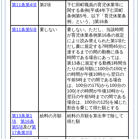
第11条第4項
第2項
下仁田町職員の育児休業等に
関する条例
(平成4年下仁田町
条例第5号。以下「育児休業条
例」という。)
第16条
第11条第5項
要しない
要しない。ただし、当該時間
が育児休業条例第16条の規定
により読み替えられた第1項た
だし書に規定する7時間45分に
達するまでの間の勤務に係る
時間である場合にあっては、
第13条に規定する勤務1時間当
たりの給与額に100分の150
(そ
の時間が午後10時から翌日の
午前5時までの間である場合
は、100分の175)
から100分の
100
(その時間が午後10時から
翌日の午前5時までの間である
場合は、100分の125)
を減じた
割合を乗じて得た額とする
第13条第1
給料の月額
給料の月額を算出率で除して
項
、
第16条
得た額
第5項
及び
第
17条第3項