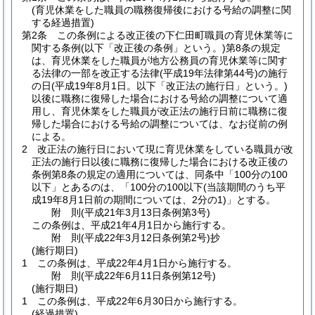
(育児休業をした職員の職務復帰後における号給の調整に関
する経過措置)
第2条
この条例による改正後の下仁田町職員の育児休業等に
関する条例
(以下「改正後の条例」という。)
第8条の規定
は、育児休業をした職員が地方公務員の育児休業等に関す
る法律の一部を改正する法律
(平成19年法律第44号)
の施行
の日
(平成19年8月1日。以下「改正法の施行日」という。)
以後に職務に復帰した場合における号給の調整について適
用し、育児休業をした職員が改正法の施行日前に職務に復
帰した場合における号給の調整については、なお従前の例
による。
2
改正法の施行日において現に育児休業をしている職員が改
正法の施行日以後に職務に復帰した場合における改正後の
条例第8条の規定の適用については、同条中「100分の100
以下」とあるのは、「100分の100以下
(当該期間のうち平
成19年8月1日前の期間については、2分の1)
」とする。
附
則
(平成21年3月13日
条例第3号)
この条例は、平成21年4月1日から施行する。
附
則
(平成22年3月12日
条例第2号)
抄
(施行期日)
1
この条例は、平成22年4月1日から施行する。
附
則
(平成22年6月11日
条例第12号)
(施行期日)
1
この条例は、平成22年6月30日から施行する。
(経過措置)