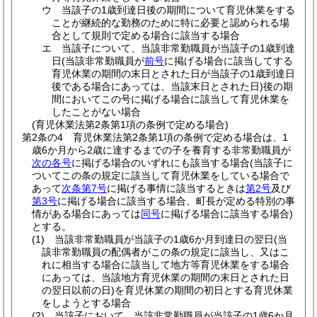
ウ
当該子の1歳到達日後の期間について育児休業をする
ことが継続的な勤務のために特に必要と認められる場
合として規則で定める場合に該当する場合
エ
当該子について、当該非常勤職員が当該子の1歳到達
日
(当該非常勤職員が
前号
に掲げる場合に該当してする
育児休業の期間の末日とされた日が当該子の1歳到達日
後である場合にあっては、当該末日とされた日)
後の期
間においてこの号に掲げる場合に該当して育児休業を
したことがない場合
(育児休業法第2条第1項の条例で定める場合)
第2条の4
育児休業法第2条第1項の条例で定める場合は、1
歳6か月から2歳に達するまでの子を養育する非常勤職員が
次の各号
に掲げる場合のいずれにも該当する場合
(当該子に
ついてこの条の規定に該当して育児休業をしている場合で
あって
次条第7号
に掲げる事情に該当するときは
第2号
及び
第3号
に掲げる場合に該当する場合、町長が定める特別の事
情がある場合にあっては
同号
に掲げる場合に該当する場合)
とする。
(1)
当該非常勤職員が当該子の1歳6か月到達日の翌日
(当
該非常勤職員の配偶者がこの条の規定に該当し、又はこ
れに相当する場合に該当して地方等育児休業をする場合
にあっては、当該地方育児休業の期間の末日とされた日
の翌日以前の日)
を育児休業の期間の初日とする育児休業
をしようとする場合
(2)
当該子において、当該非常勤職員が当該子の1歳6か月