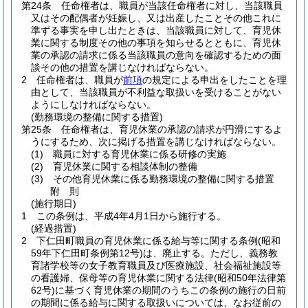
第24条
任命権者は、職員が当該任命権者に対し、当該職員
又はその配偶者が妊娠し、又は出産したことその他これに
準ずる事実を申し出たときは、当該職員に対して、育児休
業に関する制度その他の事項を知らせるとともに、育児休
業の承認の請求に係る当該職員の意向を確認するための面
談その他の措置を講じなければならない。
2
任命権者は、職員が
前項
の規定による申出をしたことを理
由として、当該職員が不利益な取扱いを受けることがない
ようにしなければならない。
(勤務環境の整備に関する措置)
第25条
任命権者は、育児休業の承認の請求が円滑にするよ
うにするため、次に掲げる措置を講じなければならない。
(1)
職員に対する育児休業に係る研修の実施
(2)
育児休業に関する相談体制の整備
(3)
その他育児休業に係る勤務環境の整備に関する措置
附
則
(施行期日)
1
この条例は、平成4年4月1日から施行する。
(経過措置)
2
下仁田町職員の育児休業に係る給与等に関する条例
(昭和
59年下仁田町条例第12号)
は、廃止する。
ただし、義務教
育諸学校等の女子教育職員及び医療施設、社会福祉施設等
の看護婦、保母等の育児休業に関する法律
(昭和50年法律第
62号)
に基づく育児休業の期間のうちこの条例の施行の日前
の期間に係る給与に関する取扱いについては、なお従前の