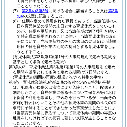
て育児休業をしなければその養育に著しい支障が生じる
こととなったこと。
(7)
第2条の3第3号
に掲げる場合に該当すること又は
第2条
の4
の規定に該当すること。
(8)
任期を定めて採用された職員であって、当該任期の末
日を育児休業の期間の末日とする育児休業をしているも
のが、任期を更新され、又は当該任期の満了後引き続い
て特定職に採用されることに伴い、当該育児休業に係る
子について、当該更新前の任期の末日の翌日又は当該採
用日の日を育児休業の期間の初日とする育児休業をしよ
うとすること。
(育児休業法第2条第1項第1号の人事院規則で定める期間を
基準として条例で定める期間)
第3条の2
育児休業法第2条第1項第1号の人事院規則で定め
る期間を基準として条例で定める期間は57日間とする。
(育児休業の期間の再度の延長ができる特別の事情)
第4条
育児休業法第3条第2項の条例で定める特別の事情
は、配偶者が負傷又は疾病により入院したこと、配偶者と
別居したこと、育児休業に係る子について保育所等におけ
る保育の利用を希望し、申込みを行っているが、当面その
実施が行われないことその他の育児休業の期間の延長の請
求時に予測することができなかった事実が生じたことによ
り当該育児休業に係る子について育児休業の期間の再度の
延長をしなければその養育に著しい支障が生じることとな
ったこととする。