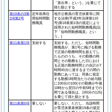
「算出率」という。)
を乗じて
得た額とする
第10条の3第
定年前再任
地方公務員の育児休業等に関
2項第2号
用短時間勤
する法律
(平成3年法律第110
務職員
号)
第18条第1項の規定により
採用された短時間勤務職員
(以
下「短時間勤務職員」とい
う。)
第11条第1項
支給する
支給する。ただし、短時間勤
務職員が、第1号に掲げる勤務
で正規の勤務時間を超えてし
たもののうち、その勤務の時
間とその勤務をした日におけ
る正規の勤務時間との合計が7
時間45分に達するまでの間の
勤務にあっては、同条に規定
する勤務1時間当たりの給与額
に100分の100
(その勤務が午後
10時から翌日の午前5時までの
間である場合は、100分の125)
を乗じて得た額とする
第11条第5項
要しない
要しない。ただし、当該時間
が育児休業条例第19条の規定