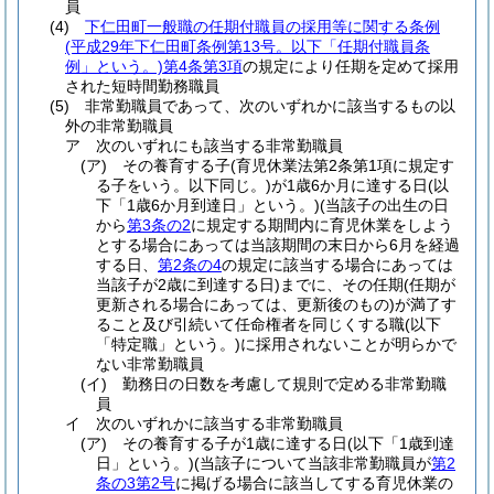
員
(4)
下仁田町一般職の任期付職員の採用等に関する条例
(平成29年下仁田町条例第13号。以下「任期付職員条
例」という。)
第4条第3項
の規定により任期を定めて採用
された短時間勤務職員
(5)
非常勤職員であって、次のいずれかに該当するもの以
外の非常勤職員
ア
次のいずれにも該当する非常勤職員
(ア)
その養育する子
(育児休業法第2条第1項に規定す
る子をいう。以下同じ。)
が1歳6か月に達する日
(以
下「1歳6か月到達日」という。)
(当該子の出生の日
から
第3条の2
に規定する期間内に育児休業をしよう
とする場合にあっては当該期間の末日から6月を経過
する日、
第2条の4
の規定に該当する場合にあっては
当該子が2歳に到達する日)
までに、その任期
(任期が
更新される場合にあっては、更新後のもの)
が満了す
ること及び引続いて任命権者を同じくする職
(以下
「特定職」という。)
に採用されないことが明らかで
ない非常勤職員
(イ)
勤務日の日数を考慮して規則で定める非常勤職
員
イ
次のいずれかに該当する非常勤職員
(ア)
その養育する子が1歳に達する日
(以下「1歳到達
日」という。)
(当該子について当該非常勤職員が
第2
条の3第2号
に掲げる場合に該当してする育児休業の