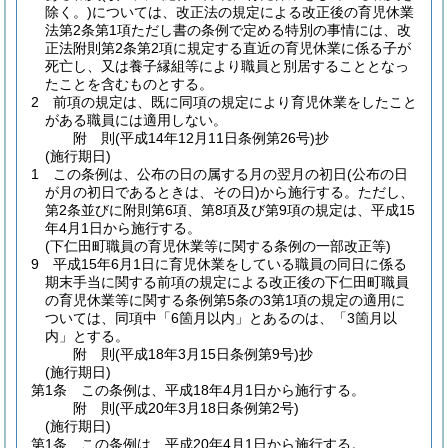
除く。)
については、改正法の規定による改正後の育児休業
法第2条第1項ただし書の条例で定める特別の事情には、改
正法附則第2条第2項に規定する直近の育児休業に係る子が
死亡し、又は養子縁組等により職員と別居することとなっ
たことを含むものとする。
2
前項の規定は、既に同項の規定により育児休業をしたこと
がある職員には適用しない。
附
則
(平成14年12月11日
条例第26号)
抄
(施行期日)
1
この条例は、公布の日の属する月の翌月の初日
(公布の日
が月の初日であるときは、その日)
から施行する。
ただし、
第2条並びに附則第6項、第8項及び第9項の規定は、平成15
年4月1日から施行する。
(下仁田町職員の育児休業等に関する条例の一部改正等)
9
平成15年6月1日に育児休業をしている職員の同日に係る
期末手当に関する前項の規定による改正後の下仁田町職員
の育児休業等に関する条例第5条の3第1項の規定の適用に
ついては、同項中「6箇月以内」とあるのは、「3箇月以
内」とする。
附
則
(平成18年3月15日
条例第9号)
抄
(施行期日)
第1条
この条例は、平成18年4月1日から施行する。
附
則
(平成20年3月18日
条例第2号)
(施行期日)
第1条
この条例は、平成20年4月1日から施行する。