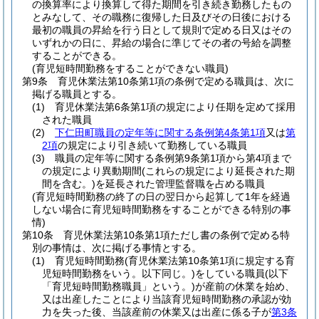
の換算率により換算して得た期間を引き続き勤務したもの
とみなして、その職務に復帰した日及びその日後における
最初の職員の昇給を行う日として規則で定める日又はその
いずれかの日に、昇給の場合に準じてその者の号給を調整
することができる。
(育児短時間勤務をすることができない職員)
第9条
育児休業法第10条第1項の条例で定める職員は、次に
掲げる職員とする。
(1)
育児休業法第6条第1項の規定により任期を定めて採用
された職員
(2)
下仁田町職員の定年等に関する条例第4条第1項
又は
第
2項
の規定により引き続いて勤務している職員
(3)
職員の定年等に関する条例第9条第1項から第4項まで
の規定により異動期間
(これらの規定により延長された期
間を含む。)
を延長された管理監督職を占める職員
(育児短時間勤務の終了の日の翌日から起算して1年を経過
しない場合に育児短時間勤務をすることができる特別の事
情)
第10条
育児休業法第10条第1項ただし書の条例で定める特
別の事情は、次に掲げる事情とする。
(1)
育児短時間勤務
(育児休業法第10条第1項に規定する育
児短時間勤務をいう。以下同じ。)
をしている職員
(以下
「育児短時間勤務職員」という。)
が産前の休業を始め、
又は出産したことにより当該育児短時間勤務の承認が効
力を失った後、当該産前の休業又は出産に係る子が
第3条