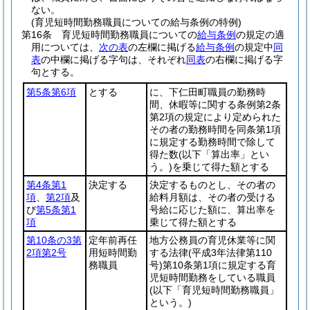
ない。
(育児短時間勤務職員についての給与条例の特例)
第16条
育児短時間勤務職員についての
給与条例
の規定の適
用については、
次の表
の左欄に掲げる
給与条例
の規定中
同
表
の中欄に掲げる字句は、それぞれ
同表
の右欄に掲げる字
句とする。
第5条第6項
とする
に、下仁田町職員の勤務時
間、休暇等に関する条例第2条
第2項の規定により定められた
その者の勤務時間を同条第1項
に規定する勤務時間で除して
得た数
(以下「算出率」とい
う。)
を乗じて得た額とする
第4条第1
決定する
決定するものとし、その者の
項
、
第2項
及
給料月額は、その者の受ける
び
第5条第1
号給に応じた額に、算出率を
項
乗じて得た額とする
第10条の3第
定年前再任
地方公務員の育児休業等に関
2項第2号
用短時間勤
する法律
(平成3年法律第110
務職員
号)
第10条第1項に規定する育
児短時間勤務をしている職員
(以下「育児短時間勤務職員」
という。)