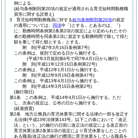
例による。
(給与条例附則第20項の規定が適用される育児短時間勤務職
員等に関する読替え)
3
育児短時間勤務職員に対する
給与条例附則第20項
の規定
の適用については、
同項
中「)とする」とあるのは、「)
に、勤務時間条例第2条第2項の規定により定められたその
者の勤務時間を同条第1項に規定する勤務時間で除して得た
額を乗じて得た額とする」とする。
附
則
(平成7年3月16日
条例第7号)
この条例は、規則で定める日から施行する。
(平成7年3月規則第6号で同7年4月1日から施行)
附
則
(平成11年12月15日
条例第22号)
この条例は、平成12年1月1日から施行する。
附
則
(平成12年9月19日
条例第47号)
この条例は、平成13年4月1日から施行する。
附
則
(平成14年3月15日
条例第2号)
(施行期日)
第1条
この条例は、平成14年4月1日から施行する。
ただ
し、次条の規定は、公布の日から施行する。
(経過措置)
第2条
地方公務員の育児休業等に関する法律の一部を改正す
る法律
(平成13年法律第143号。以下この条において「改正
法」という。)
の施行の日前に改正法の規定による改正前の
育児休業法第2条第1項の規定により育児休業をしたことの
ある職員
(改正法の施行の際現に育児休業をしている職員を