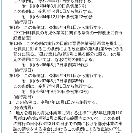
この条例は、令和2年4月1日から施行する。
附
則
(令和4年3月10日
条例第5号)
この条例は、令和4年4月1日から施行する。
附
則
(令和4年12月9日
条例第22号)
抄
(施行期日)
第1条
この条例は、令和5年4月1日から施行する。
(下仁田町職員の育児休業等に関する条例の一部改正に伴う
経過措置)
第13条
この条例の施行の日前に育児休業等計画書を提出し
た職員に対するこの条例による改正前の第3条
(第5号に係る
部分に限る。)
及び第11条
(第6号に係る部分に限る。)
の規
定の適用については、なお従前の例による。
附
則
(令和6年3月7日
条例第1号)
抄
(施行期日)
第1条
この条例は、令和6年4月1日から施行する。
附
則
(令和7年3月7日
条例第5号)
この条例は、令和7年4月1日から施行する。
附
則
(令和7年9月10日
条例第20号)
(施行期日)
1
この条例は、令和7年10月1日から施行する。
(経過措置)
2
地方公務員の育児休業等に関する法律
(平成3年法律第110
号)
第19条第2項第2号に掲げる範囲内において、この条例
の施行の日令和8年3月31日までの間における部分休業の承
認の請求をする場合におけるこの条例による改正後の下仁