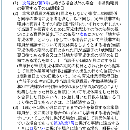
(1)
次号
及び
第3号
に掲げる場合以外の場合 非常勤職員
の養育する子の1歳到達日
(2)
非常勤職員の配偶者
(届出をしないが事実上婚姻関係
と同様の事情にある者を含む。以下同じ。)
が当該非常勤
職員の養育する子の1歳到達日以前のいずれかの日におい
て当該子を養育するために育児休業法その他の法律の規
定による育児休業
(以下この条及び
次条
において「地方等
育児休業」という。)
をしている場合において当該非常勤
職員が当該子について育児休業をしようとする場合
(当該
育児休業の期間の初日とされた日が当該子の1歳到達日の
翌日後である場合又は当該地方等育児休業の期間の初日
前である場合を除く。)
当該子が1歳2か月に達する日
(当該日が当該育児休業の期間の初日とされた日から起算
して育児休業等可能日数
(当該子の出生の日から当該子の
1歳到達日までの日数をいう。)
から育児休業等取得日数
(当該子の出生の日以後当該非常勤職員が労働基準法
(昭
和22年法律第49号)
第65条第1項及び第2項の規定により
勤務しなかった日数と当該について育児休業をした日数
を合算した日数をいう。)
を差し引いた日数を経過する日
より後の日であるときは、当該経過する日)
(3)
1歳から1歳6か月に達するまでの子を養育する非常勤
職員が、次に掲げる場合のいずれにも該当する場合
(当該
子についてこの号に掲げる場合に該当して育児休業をし
ている場合であって
第3条第7号
に掲げる事情に該当する
ときは
ロ
及び
ハ
に掲げる場合に該当する場合、町長が定