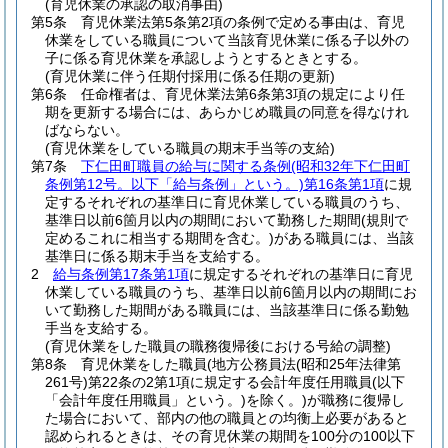
(育児休業の承認の取消事由)
第5条
育児休業法第5条第2項の条例で定める事由は、育児
休業をしている職員について当該育児休業に係る子以外の
子に係る育児休業を承認しようとするときとする。
(育児休業に伴う任期付採用に係る任期の更新)
第6条
任命権者は、育児休業法第6条第3項の規定により任
期を更新する場合には、あらかじめ職員の同意を得なけれ
ばならない。
(育児休業をしている職員の期末手当等の支給)
第7条
下仁田町職員の給与に関する条例
(昭和32年下仁田町
条例第12号。以下「給与条例」という。)
第16条第1項
に規
定するそれぞれの基準日に育児休業している職員のうち、
基準日以前6箇月以内の期間において勤務した期間
(規則で
定めるこれに相当する期間を含む。)
がある職員には、当該
基準日に係る期末手当を支給する。
2
給与条例第17条第1項
に規定するそれぞれの基準日に育児
休業している職員のうち、基準日以前6箇月以内の期間にお
いて勤務した期間がある職員には、当該基準日に係る勤勉
手当を支給する。
(育児休業をした職員の職務復帰後における号給の調整)
第8条
育児休業をした職員
(地方公務員法
(昭和25年法律第
261号)
第22条の2第1項に規定する会計年度任用職員
(以下
「会計年度任用職員」という。)
を除く。)
が職務に復帰し
た場合において、部内の他の職員との均衡上必要があると
認められるときは、その育児休業の期間を100分の100以下