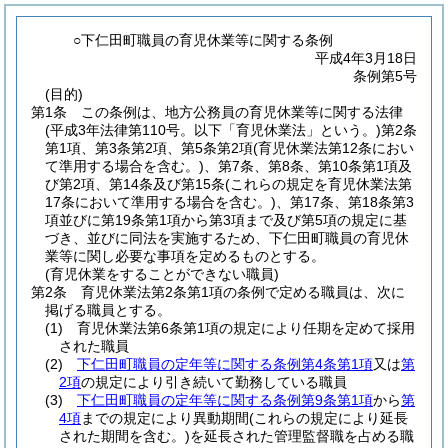
○下仁田町職員の育児休業等に関する条例
平成4年3月18日
条例第5号
(目的)
第1条
この条例は、地方公務員の育児休業等に関する法律
(平成3年法律第110号。以下「育児休業法」という。)
第2条
第1項、第3条第2項、第5条第2項
(育児休業法第12条におい
て準用する場合を含む。)
、第7条、第8条、第10条第1項及
び第2項、第14条及び第15条
(これらの規定を育児休業法第
17条において準用する場合を含む。)
、第17条、第18条第3
項並びに第19条第1項から第3項まで及び第5項の規定に基
づき、並びに同法を実施するため、下仁田町職員の育児休
業等に関し必要な事項を定めるものとする。
(育児休業をすることができない職員)
第2条
育児休業法第2条第1項の条例で定める職員は、次に
掲げる職員とする。
(1)
育児休業法第6条第1項の規定により任期を定めて採用
された職員
(2)
下仁田町職員の定年等に関する条例第4条第1項
又は
第
2項
の規定により引き続いて勤務している職員
(3)
下仁田町職員の定年等に関する条例第9条第1項
から
第
4項
までの規定により異動期間
(これらの規定により延長
された期間を含む。)
を延長された管理監督職を占める職