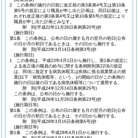
2
この条例の施行の日前に改正前の第3条第4号又は第10条
第5号の規定により職員が申し出た計画は、同日以後は、そ
れぞれ改正後の第3条第4号又は第10条第5号の規定により
職員が申し出た計画とみなす。
附
則
(平成22年11月26日
条例第20号)
抄
(施行期日)
第1条
この条例は、公布の日の属する月の翌月の初日
(公布
の日が月の初日であるときは、その日)
から施行する。
附
則
(平成23年3月14日
条例第3号)
抄
(施行期日)
1
この条例は、平成23年4月1日から施行し、第1条の規定に
よる改正後の職員の給与に関する条例附則第22項の規定
は、同項に規定する病気休暇又は疾病に係る就業禁止の措
置
(以下「病気休暇等」という。)
の開始の日がこの条例の
施行の日以後の日である病気休暇等について適用する。
附
則
(平成24年12月14日
条例第25号)
この条例は、公布の日から施行する。
附
則
(平成26年11月26日
条例第23号)
抄
(施行期日等)
第1条
この条例は、公布の日の属する月の翌月の初日
(公布
の日が月の初日であるときは、その日)
から施行する。
附
則
(平成28年3月15日
条例第5号)
抄
(施行期日等)
第1条
この条例は、平成28年4月1日から施行する。