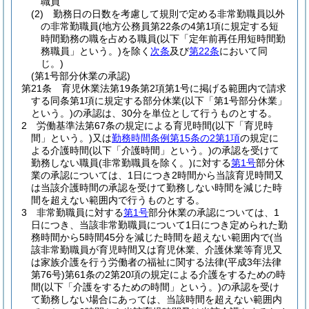
職員
(2)
勤務日の日数を考慮して規則で定める非常勤職員以外
の非常勤職員
(地方公務員第22条の4第1項に規定する短
時間勤務の職を占める職員
(以下「定年前再任用短時間勤
務職員」という。)
を除く
次条
及び
第22条
において同
じ。)
(第1号部分休業の承認)
第21条
育児休業法第19条第2項第1号に掲げる範囲内で請求
する同条第1項に規定する部分休業
(以下「第1号部分休業」
という。)
の承認は、30分を単位として行うものとする。
2
労働基準法第67条の規定による育児時間
(以下「育児時
間」という。)
又は
勤務時間条例第15条の2第1項
の規定に
よる介護時間
(以下「介護時間」という。)
の承認を受けて
勤務しない職員
(非常勤職員を除く。)
に対する
第1号
部分休
業の承認については、1日につき2時間から当該育児時間又
は当該介護時間の承認を受けて勤務しない時間を減じた時
間を超えない範囲内で行うものとする。
3
非常勤職員に対する
第1号
部分休業の承認については、1
日につき、当該非常勤職員について1日につき定められた勤
務時間から5時間45分を減じた時間を超えない範囲内で
(当
該非常勤職員が育児時間又は育児休業、介護休業等育児又
は家族介護を行う労働者の福祉に関する法律
(平成3年法律
第76号)
第61条の2第20項の規定による介護をするための時
間
(以下「介護をするための時間」という。)
の承認を受け
て勤務しない場合にあっては、当該時間を超えない範囲内