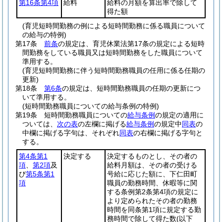
第16条第4項
給料
給料の月額を算出率で除して
得た額
(育児短時間勤務の例による短時間勤務に係る職員について
の給与の特例)
第17条
前条
の規定は、育児休業法第17条の規定による短時
間勤務をしている職員又は短時間勤務をした職員について
準用する。
(育児短時間勤務に伴う短時間勤務職員の任用に係る任期の
更新)
第18条
第6条
の規定は、短時間勤務職員の任期の更新につ
いて準用する。
(短時間勤務職員についての給与条例の特例)
第19条
短時間勤務職員についての
給与条例
の規定の適用に
ついては、
次の表
の左欄に掲げる
給与条例
の規定中
同表
の
中欄に掲げる字句は、それぞれ
同表
の右欄に掲げる字句と
する。
第4条第1
決定する
決定するものとし、その者の
項
、
第2項
及
給料月額は、その者の受ける
び
第5条第1
号給に応じた額に、下仁田町
項
職員の勤務時間、休暇等に関
する条例第2条第4項の規定に
より定められたその者の勤務
時間を同条第1項に規定する勤
務時間で除して得た数
(以下