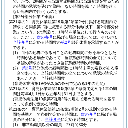
で、かつ、2時間から当該育児時間又は当該介護をするため
の時間の承認を受けて勤務しない時間を減じた時間を超え
ない範囲内で)
行うものとする。
(第2号部分休業の承認)
第21条の2
育児休業法第19条第2項第2号に掲げる範囲内で
請求する同条第1項に規定する部分休業
(以下「第2号部分休
業」という。)
の承認は、1時間を単位として行うものとす
る。
ただし、
次の各号
に掲げる場合にあっては、それぞれ
当該各号
に定める時間数の
第2号
部分休業を承認することが
できる。
(1)
1回の勤務に係る日ごとの勤務時間に分を単位とした
時間がある場合であって、当該勤務時間の全てについて
承認の請求があったとき当該勤務時間の時間数
(2)
第2号
部分休業の残時間数に1時間未満の端数がある場
合であって、当該残時間数の全てについて承認の請求が
あったとき 当該残時間数
(育児休業法第19条第2項の条例で定める1年の期間)
第21条の3
育児休業法第19条第2項の条例で定める1年の期
間は毎年4月1日から翌年3月31日までとする。
(育児休業法第19条第2項第2号の規則で定める時間を基準
として条例で定める時間)
第21条の4
育児休業法第19条第2項第2号の規則で定める時
間を基準として条例で定める時間は、
次の各号
に掲げる職
員の区分に応じ、
当該各号
に定める時間とする。
(1)
非常勤職員以外の職員 77時間30分