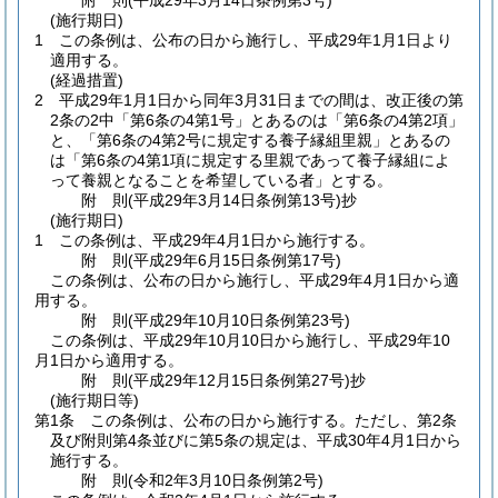
附
則
(平成29年3月14日
条例第3号)
(施行期日)
1
この条例は、公布の日から施行し、平成29年1月1日より
適用する。
(経過措置)
2
平成29年1月1日から同年3月31日までの間は、改正後の第
2条の2中「第6条の4第1号」とあるのは「第6条の4第2項」
と、「第6条の4第2号に規定する養子縁組里親」とあるの
は「第6条の4第1項に規定する里親であって養子縁組によ
って養親となることを希望している者」とする。
附
則
(平成29年3月14日
条例第13号)
抄
(施行期日)
1
この条例は、平成29年4月1日から施行する。
附
則
(平成29年6月15日
条例第17号)
この条例は、公布の日から施行し、平成29年4月1日から適
用する。
附
則
(平成29年10月10日
条例第23号)
この条例は、平成29年10月10日から施行し、平成29年10
月1日から適用する。
附
則
(平成29年12月15日
条例第27号)
抄
(施行期日等)
第1条
この条例は、公布の日から施行する。
ただし、第2条
及び附則第4条並びに第5条の規定は、平成30年4月1日から
施行する。
附
則
(令和2年3月10日
条例第2号)