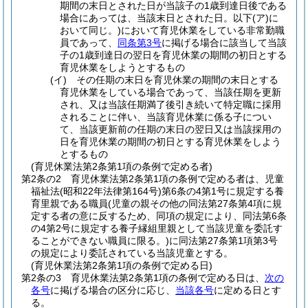
期間の末日とされた日が当該子の1歳到達日後である
場合にあっては、当該末日とされた日。以下
(ア)
に
おいて同じ。)
において育児休業をしている非常勤職
員であって、
同条第3号
に掲げる場合に該当して当該
子の1歳到達日の翌日を育児休業の期間の初日とする
育児休業をしようとするもの
(イ)
その任期の末日を育児休業の期間の末日とする
育児休業をしている場合であって、当該任期を更新
され、又は当該任期満了後引き続いて特定職に採用
されることに伴い、当該育児休業に係る子につい
て、当該更新前の任期の末日の翌日又は当該採用の
日を育児休業の期間の初日とする育児休業をしよう
とするもの
(育児休業法第2条第1項の条例で定める者)
第2条の2
育児休業法第2条第1項の条例で定める者は、児童
福祉法
(昭和22年法律第164号)
第6条の4第1号に規定する養
育里親である職員
(児童の親その他の同法第27条第4項に規
定する者の意に反するため、同項の規定により、同法第6条
の4第2号に規定する養子縁組里親として当該児童を委託す
ることができない職員に限る。)
に同法第27条第1項第3号
の規定により委託されている当該児童とする。
(育児休業法第2条第1項の条例で定める日)
第2条の3
育児休業法第2条第1項の条例で定める日は、
次の
各号
に掲げる場合の区分に応じ、
当該各号
に定める日とす
る。