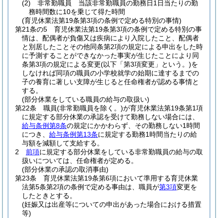
(2)
非常勤職員 当該非常勤職員の勤務日1日当たりの勤
務時間数に10を乗じて得た時間
(育児休業法第19条第3項の条例で定める特別の事情)
第21条の5
育児休業法第19条第3項の条例で定める特別の事
情は、配偶者が負傷又は疾病により入院したこと、配偶者
と別居したことその他同条第2項の規定による申出をした時
に予測することができなかった事実が生じたことにより同
条第3項の規定による変更
(以下「第3項変更」という。)
を
しなければ同項の職員の小学校就学の始期に達するまでの
子の養育に著しい支障が生じると任命権者が認める事情と
する。
(部分休業をしている職員の給与の取扱い)
第22条
職員
(非常勤職員を除く。)
が育児休業法第19条第1項
に規定する部分休業の承認を受けて勤務しない場合には、
給与条例第8条
の規定にかかわらず、その勤務しない1時間
につき、
給与条例第13条
に規定する勤務1時間当たりの給
与額を減額して支給する。
2
前項
に規定する部分休業をしている非常勤職員の給与の取
扱いについては、任命権者が定める。
(部分休業の承認の取消事由)
第23条
育児休業法第19条第6項において準用する育児休業
法第5条第2項の条例で定める事由は、職員が
第3項
変更を
したときとする。
(妊娠又は出産等についての申出があった場合における措置
等)