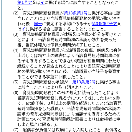
第1号ア
又は
イ
に掲げる場合に該当することとなったこ
と。
(2)
育児短時間勤務職員が
第13条第1号
に掲げる事由に該
当したことにより当該育児短時間勤務の承認が取り消さ
れた後、
同号
に規定する承認に係る子が
第3条第2号ア
又
は
イ
に掲げる場合に該当することとなったこと。
(3)
育児短時間勤務職員が休職又は停職の処分を受けたこ
とにより、当該育児短時間勤務の承認が効力を失った
後、当該休職又は停職の期間が終了したこと。
(4)
育児短時間勤務職員が当該職員の負傷、疾病又は身体
上若しくは精神上の障害により当該育児短時間勤務に係
る子を養育することができない状態が相当期間にわたり
継続することが見込まれることにより当該育児短時間勤
務の承認が取り消された後、当該職員が当該子を養育す
ることができる状態に回復したこと。
(5)
育児短時間勤務の承認が、
第13条第2号
に掲げる事由
に該当したことにより取り消されたこと。
(6)
育児短時間勤務
(この号の規定に該当したことにより
当該育児短時間勤務に係る子について既にしたものを除
く。)
の終了後、3月以上の期間を経過したこと
(当該育児
短時間勤務をした職員が、当該育児短時間勤務の承認の
請求の際育児短時間勤務により当該子を養育するための
計画について育児短時間勤務計画書により任命権者に申
し出た場合に限る。)
。
(7)
配偶者が負傷又は疾病により入院したこと、配偶者と