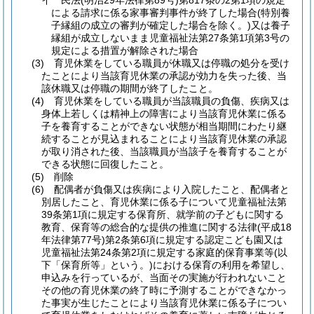
イ
民法
(明治29年法律第89号)
第817条の2第1項の規定
による請求に係る家事審判事件が終了した場合
(特別養
子縁組の成立の審判が確定した場合を除く。)
又は養子
縁組が成立しないまま児童福祉法第27条第1項第3号の
規定による措置が解除された場合
(3)
育児休業をしている職員が休職又は停職の処分を受け
たことにより当該育児休業の承認が効力を失った後、当
該休職又は停職の期間が終了したこと。
(4)
育児休業をしている職員が当該職員の負傷、疾病又は
身体上若しくは精神上の障害により当該育児休業に係る
子を養育することができない状態が相当期間にわたり継
続することが見込まれることにより当該育児休業の承認
が取り消された後、当該職員が当該子を養育することが
できる状態に回復したこと。
(5)
削除
(6)
配偶者が負傷又は疾病により入院したこと、配偶者と
別居したこと、育児休業に係る子について児童福祉法第
39条第1項に規定する保育所、就学前の子どもに関する
教育、保育等の総合的な提供の推進に関する法律
(平成18
年法律第77号)
第2条第6項に規定する認定こども園又は
児童福祉法第24条第2項に規定する家庭的保育事業等
(以
下「保育所等」という。)
における保育の利用を希望し、
申込みを行っているが、当面その実施が行われないこと
その他の育児休業の終了時に予測することができなかっ
た事実が生じたことにより当該育児休業に係る子につい