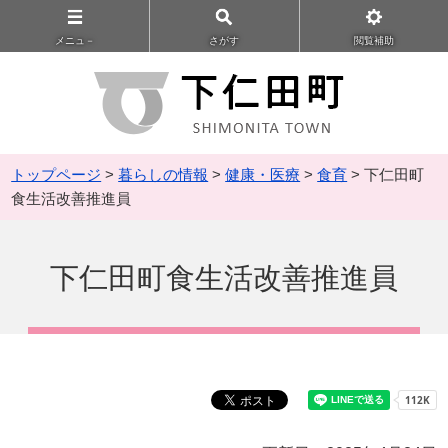
メニュ－
さがす
閲覧補助
トップページ
>
暮らしの情報
>
健康・医療
>
食育
> 下仁田町
食生活改善推進員
下仁田町食生活改善推進員