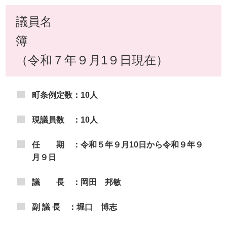
議員名
（令和７年９月1９日現在）
町条例定数：10人
現議員数 ：10人
任 期 ：令和５年９月10日から令和９年９
月９日
議 長 ：岡田 邦敏
副 議 長 ：堀口 博志