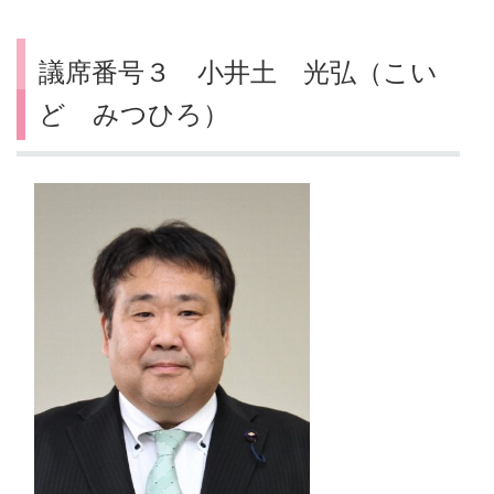
議席番号３ 小井土 光弘（こい
ど みつひろ）