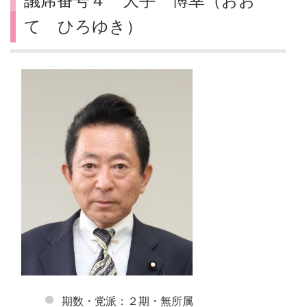
議席番号４ 大手 博幸（おお
て ひろゆき）
期数・党派：２期・無所属