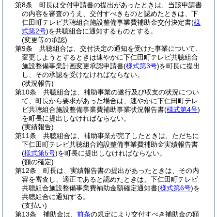
第8条
町長は交付申請書の提出があったときは、当該申請書
の内容を審査のうえ、交付すべきものと認めたときは、下
仁田町テレビ共聴組合施設整備事業費補助金交付決定書
(
様
式第2号
)
を共聴組合に通知するものとする。
(変更等の承認)
第9条
共聴組合は、交付決定の通知を受けた事業について、
変更しようとするときは速やかに下仁田町テレビ共聴組合
施設整備事業計画変更承認申請書
(
様式第3号
)
を町長に提出
し、その承認を受けなければならない。
(状況報告)
第10条
共聴組合は、補助事業の遂行及び収支の状況につい
て、町長から要求があった場合は、速やかに下仁田町テレ
ビ共聴組合施設整備事業費補助事業状況報告書
(
様式第4号
)
を町長に提出しなければならない。
(実績報告)
第11条
共聴組合は、補助事業が完了したときは、ただちに
下仁田町テレビ共聴組合施設整備事業費補助金実績報告書
(
様式第5号
)
を町長に提出しなければならない。
(額の確定)
第12条
町長は、実績報告書の提出があったときは、その内
容を審査し、適正であると認めたときは、下仁田町テレビ
共聴組合施設整備事業費補助金額確定通知書
(
様式第6号
)
を
共聴組合に通知する。
(支払い)
第13条
補助金は、
前条
の規定により交付すべき補助金の額