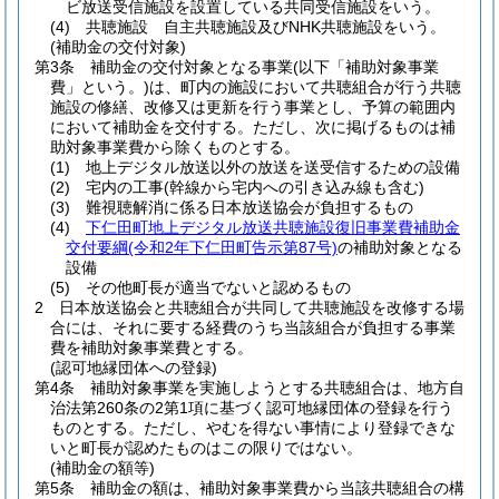
ビ放送受信施設を設置している共同受信施設をいう。
(4)
共聴施設 自主共聴施設及びNHK共聴施設をいう。
(補助金の交付対象)
第3条
補助金の交付対象となる事業
(以下「補助対象事業
費」という。)
は、町内の施設において共聴組合が行う共聴
施設の修繕、改修又は更新を行う事業とし、予算の範囲内
において補助金を交付する。
ただし、次に掲げるものは補
助対象事業費から除くものとする。
(1)
地上デジタル放送以外の放送を送受信するための設備
(2)
宅内の工事
(幹線から宅内への引き込み線も含む)
(3)
難視聴解消に係る日本放送協会が負担するもの
(4)
下仁田町地上デジタル放送共聴施設復旧事業費補助金
交付要綱
(令和2年下仁田町告示第87号)
の補助対象となる
設備
(5)
その他町長が適当でないと認めるもの
2
日本放送協会と共聴組合が共同して共聴施設を改修する場
合には、それに要する経費のうち当該組合が負担する事業
費を補助対象事業費とする。
(認可地縁団体への登録)
第4条
補助対象事業を実施しようとする共聴組合は、地方自
治法第260条の2第1項に基づく認可地縁団体の登録を行う
ものとする。
ただし、やむを得ない事情により登録できな
いと町長が認めたものはこの限りではない。
(補助金の額等)
第5条
補助金の額は、補助対象事業費から当該共聴組合の構