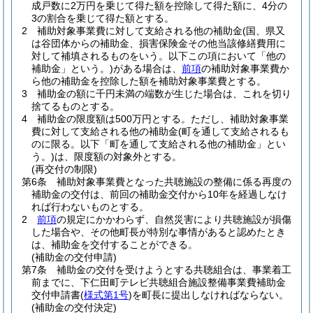
成戸数に2万円を乗じて得た額を控除して得た額に、4分の
3の割合を乗じて得た額とする。
2
補助対象事業費に対して支給される他の補助金
(国、県又
は谷団体からの補助金、損害保険金その他当該修繕費用に
対して補填されるものをいう。以下この項において「他の
補助金」という。)
がある場合は、
前項
の補助対象事業費か
ら他の補助金を控除した額を補助対象事業費とする。
3
補助金の額に千円未満の端数が生じた場合は、これを切り
捨てるものとする。
4
補助金の限度額は500万円とする。
ただし、補助対象事業
費に対して支給される他の補助金
(町を通して支給されるも
のに限る。以下「町を通して支給される他の補助金」とい
う。)
は、限度額の対象外とする。
(再交付の制限)
第6条
補助対象事業費となった共聴施設の整備に係る再度の
補助金の交付は、前回の補助金交付から10年を経過しなけ
れば行わないものとする。
2
前項
の規定にかかわらず、自然災害により共聴施設が損傷
した場合や、その他町長が特別な事情があると認めたとき
は、補助金を交付することができる。
(補助金の交付申請)
第7条
補助金の交付を受けようとする共聴組合は、事業着工
前までに、下仁田町テレビ共聴組合施設整備事業費補助金
交付申請書
(
様式第1号
)
を町長に提出しなければならない。
(補助金の交付決定)