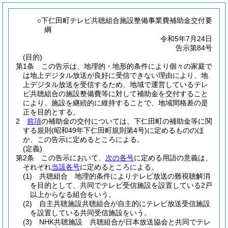
○下仁田町テレビ共聴組合施設整備事業費補助金交付要
綱
令和5年7月24日
告示第84号
(目的)
第1条
この告示は、地理的・地形的条件により個々の家庭で
は地上デジタル放送が良好に受信できない理由により、地
上デジタル放送を受信するため、地域で運営しているテレ
ビ共聴組合の施設整備費等に対して補助金を交付すること
により、施設を継続的に維持することで、地域間格差の是
正を目的とする。
2
前項
の補助金の交付については、下仁田町の補助金等に関
する規則
(昭和49年下仁田町規則第4号)
に定めるもののほ
か、この告示に定めるところによる。
(定義)
第2条
この告示において、
次の各号
に定める用語の意義は、
それぞれ
当該各号
に定めるところによる。
(1)
共聴組合 地理的条件によりテレビ放送の難視聴解消
を目的として、共同でテレビ受信施設を設置している2戸
以上からなる組合をいう。
(2)
自主共聴施設共聴組合が自主的にテレビ放送受信施設
を設置している共同受信施設をいう。
(3)
NHK共聴施設 共聴組合が日本放送協会と共同でテレ