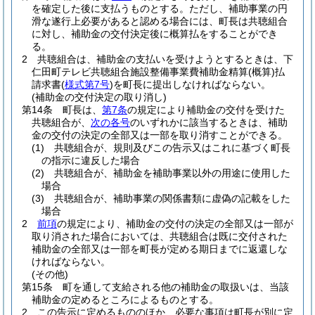
を確定した後に支払うものとする。
ただし、補助事業の円
滑な遂行上必要があると認める場合には、町長は共聴組合
に対し、補助金の交付決定後に概算払をすることができ
る。
2
共聴組合は、補助金の支払いを受けようとするときは、下
仁田町テレビ共聴組合施設整備事業費補助金精算
(概算)
払
請求書
(
様式第7号
)
を町長に提出しなければならない。
(補助金の交付決定の取り消し)
第14条
町長は、
第7条
の規定により補助金の交付を受けた
共聴組合が、
次の各号
のいずれかに該当するときは、補助
金の交付の決定の全部又は一部を取り消すことができる。
(1)
共聴組合が、規則及びこの告示又はこれに基づく町長
の指示に違反した場合
(2)
共聴組合が、補助金を補助事業以外の用途に使用した
場合
(3)
共聴組合が、補助事業の関係書類に虚偽の記載をした
場合
2
前項
の規定により、補助金の交付の決定の全部又は一部が
取り消された場合においては、共聴組合は既に交付された
補助金の全部又は一部を町長が定める期日までに返還しな
ければならない。
(その他)
第15条
町を通して支給される他の補助金の取扱いは、当該
補助金の定めるところによるものとする。
2
この告示に定めるもののほか、必要な事項は町長が別に定