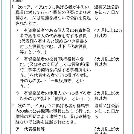
1 次のア、イ又はウに掲げる者が本町の
逮捕又は公訴
職員に対して行った贈賄の容疑により逮
を知った日か
捕され、又は逮捕を経ないで公訴を提起
ら
されたとき。
ア 有資格業者である個人又は有資格業
4カ月以上12カ
者である法人の代表権を有する役員
月以内
(代表権を有すると認めるべき肩書を
付した役員を含む。以下「代表役員
等」という。)
イ 有資格業者の役員
(執行役員を含
3カ月以上9カ
む。)
又はその支店若しくは営業所
(常
月以内
時工事等の契約を締結する事務所をい
う。)
を代表する者でアに掲げる者以
外のもの
(以下「一般役員等」とい
う。)
ウ 有資格業者の使用人でイに掲げる者
2カ月以上6カ
以外のもの
(以下「使用人」という。)
月以内
2 次のア、イ又はウに掲げる者が群馬県
逮捕又は公訴
内の他の公共機関の職員に対して行った
を知った日か
贈賄の容疑により逮捕され、又は逮捕を
ら
経ないで公訴を提起されたとき。
ア 代表役員等
3カ月以上9カ