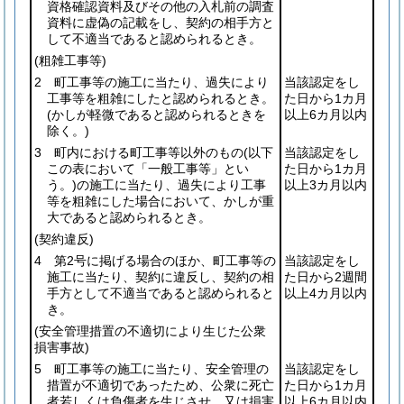
資格確認資料及びその他の入札前の調査
資料に虚偽の記載をし、契約の相手方と
して不適当であると認められるとき。
(粗雑工事等)
2 町工事等の施工に当たり、過失により
当該認定をし
工事等を粗雑にしたと認められるとき。
た日から1カ月
(かしが軽微であると認められるときを
以上6カ月以内
除く。)
3 町内における町工事等以外のもの
(以下
当該認定をし
この表において「一般工事等」とい
た日から1カ月
う。)
の施工に当たり、過失により工事
以上3カ月以内
等を粗雑にした場合において、かしが重
大であると認められるとき。
(契約違反)
4 第2号に掲げる場合のほか、町工事等の
当該認定をし
施工に当たり、契約に違反し、契約の相
た日から2週間
手方として不適当であると認められると
以上4カ月以内
き。
(安全管理措置の不適切により生じた公衆
損害事故)
5 町工事等の施工に当たり、安全管理の
当該認定をし
措置が不適切であったため、公衆に死亡
た日から1カ月
者若しくは負傷者を生じさせ、又は損害
以上6カ月以内