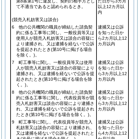
第8条第1号に違反し、契約の相手方とし
た日から3カ月
て不適当であると認められるとき。
以上12カ月以
内
(競売入札妨害又は談合)
6 他の公共機関の職員が締結した請負契
逮捕又は公訴
約に係る工事等に関し、一般役員等又は
を知った日か
使用人が競売入札妨害又は談合の容疑に
ら2カ月以上12
より逮捕され、又は逮捕を経ないで公訴
カ月以内
を提起されたとき
(第10号に掲げる場合
を除く。)
。
7 町工事等に関し、一般役員等又は使用
逮捕又は公訴
人が競売入札妨害又は談合の容疑により
を知った日か
逮捕され、又は逮捕を経ないで公訴を提
ら3カ月以上12
起されたとき
(第10号に掲げる場合を除
カ月以内
く。)
。
8 他の公共機関の職員が締結した請負契
逮捕又は公訴
約に係る工事等に関し、代表役員等が競
を知った日か
売入札妨害又は談合の容疑により逮捕さ
ら3カ月以上12
れ、又は逮捕を経ないで公訴を提起され
カ月以内
たとき
(第10号に掲げる場合を除く。)
。
9 町工事等に関し、代表役員等が競売入
逮捕又は公訴
札妨害又は談合の容疑により逮捕され、
を知った日か
又は逮捕を経ないで公訴を提起されたと
ら4カ月以上12
き
(次号に掲げる場合を除く。)
。
か月以内