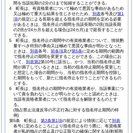
間を当該短期の2分の1まで短縮することができる。
4
町長は、有資格業者について極めて悪質な事由があるため
又は極めて重大な結果を生じさせたため、
別表
各号及び
第1
項
の規定による長期を超える指名停止の期間を定める必要
があるときは、指名停止の期間を当該長期の2倍
(当該長期
の2倍が24カ月を超える場合は24カ月)
まで延長することが
できる。
5
町長は、指名停止の期間中の有資格業者について、情状酌
量すべき特別の事由又は極めて悪質な事由が明かとなった
ときは、
別表
各号、
前各項
及び
第5条
に定める期間の範囲内
で指名停止の期間を変更することができる。
この場合にお
いて、
別表第2
第10号に該当し、かつ、当初の指名停止期
間が満了しているときは、当初の指名停止期間を変更した
と想定した場合の期間から、当初の指名停止期間を控除し
た期間をもって、新たに指名停止を行うことができるもの
とする。
6
町長は、指名停止の期間中の有資格業者が、当該事案につ
いて責を負わないことが明らかとなったと認めたときは、
当該有資格者業者について指名停止を解除するものとす
る。
(独占禁止法違反等の不正行為に対する指名停止期間の特
例)
第5条
町長は、
第2条第1項
の規定により情状に応じて
別表
各号に定めるところにより指名停止を行う際に、有資格業
者が私的独占の禁止及び公正取引の確保に関する法律
(昭和