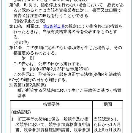
第9条
町長は、指名停止を行わない場合において、必要があ
ると認めるときは当該有資格業者に対し、書面又は口頭で
警告又は注意の喚起を行うことができる。
(指名停止の公表)
第10条
町長は、
第2条第1項
の規定により指名停止の措置を
行ったときは、当該有資格業者名等を公表するものとす
る。
(その他)
第11条
この要綱に定めのない事項等が生じた場合は、その
都度定めるものとする。
附
則
この告示は、公布の日から施行する。
附
則
(令和7年2月25日
告示第25号)
この告示は、刑法等の一部を改正する法律
(令和4年法律第
67号)
の施行の日から施行する。
別表第1
(第2条関係)
町が所管する区域内において生じた事故等に基づく措置
基準
措置要件
期間
(虚偽記載)
1 町工事等の契約に係る一般競争及び指
当該認定をし
名競争において、競争参加資格審査申請
た日から1カ月
書、競争参加資格確認申請書、競争参加
以上6カ月以内