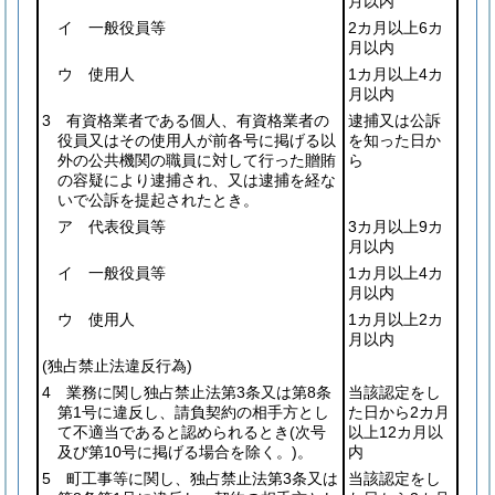
月以内
イ 一般役員等
2カ月以上6カ
月以内
ウ 使用人
1カ月以上4カ
月以内
3 有資格業者である個人、有資格業者の
逮捕又は公訴
役員又はその使用人が前各号に掲げる以
を知った日か
外の公共機関の職員に対して行った贈賄
ら
の容疑により逮捕され、又は逮捕を経な
いで公訴を提起されたとき。
ア 代表役員等
3カ月以上9カ
月以内
イ 一般役員等
1カ月以上4カ
月以内
ウ 使用人
1カ月以上2カ
月以内
(独占禁止法違反行為)
4 業務に関し独占禁止法第3条又は第8条
当該認定をし
第1号に違反し、請負契約の相手方とし
た日から2カ月
て不適当であると認められるとき
(次号
以上12カ月以
及び第10号に掲げる場合を除く。)
。
内
5 町工事等に関し、独占禁止法第3条又は
当該認定をし