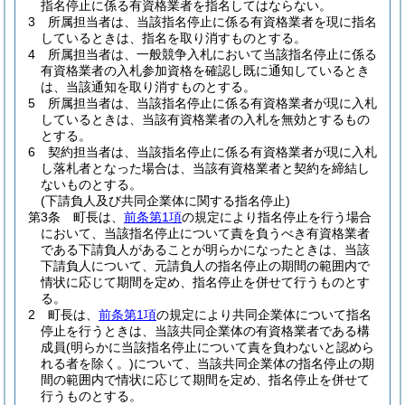
指名停止に係る有資格業者を指名してはならない。
3
所属担当者は、当該指名停止に係る有資格業者を現に指名
しているときは、指名を取り消すものとする。
4
所属担当者は、一般競争入札において当該指名停止に係る
有資格業者の入札参加資格を確認し既に通知しているとき
は、当該通知を取り消すものとする。
5
所属担当者は、当該指名停止に係る有資格業者が現に入札
しているときは、当該有資格業者の入札を無効とするもの
とする。
6
契約担当者は、当該指名停止に係る有資格業者が現に入札
し落札者となった場合は、当該有資格業者と契約を締結し
ないものとする。
(下請負人及び共同企業体に関する指名停止)
第3条
町長は、
前条第1項
の規定により指名停止を行う場合
において、当該指名停止について責を負うべき有資格業者
である下請負人があることが明らかになったときは、当該
下請負人について、元請負人の指名停止の期間の範囲内で
情状に応じて期間を定め、指名停止を併せて行うものとす
る。
2
町長は、
前条第1項
の規定により共同企業体について指名
停止を行うときは、当該共同企業体の有資格業者である構
成員
(明らかに当該指名停止について責を負わないと認めら
れる者を除く。)
について、当該共同企業体の指名停止の期
間の範囲内で情状に応じて期間を定め、指名停止を併せて
行うものとする。