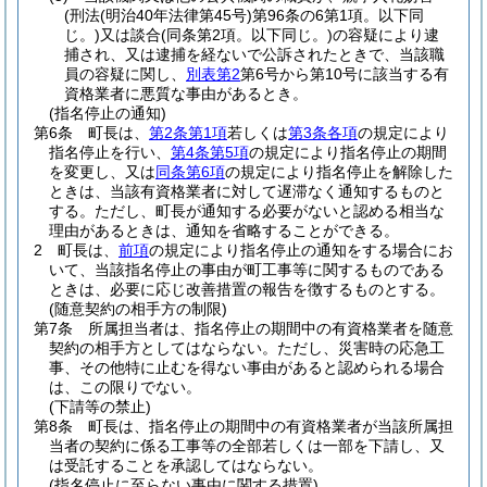
(刑法
(明治40年法律第45号)
第96条の6第1項。以下同
じ。)
又は談合
(同条第2項。以下同じ。)
の容疑により逮
捕され、又は逮捕を経ないで公訴されたときで、当該職
員の容疑に関し、
別表第2
第6号から第10号に該当する有
資格業者に悪質な事由があるとき。
(指名停止の通知)
第6条
町長は、
第2条第1項
若しくは
第3条各項
の規定により
指名停止を行い、
第4条第5項
の規定により指名停止の期間
を変更し、又は
同条第6項
の規定により指名停止を解除した
ときは、当該有資格業者に対して遅滞なく通知するものと
する。
ただし、町長が通知する必要がないと認める相当な
理由があるときは、通知を省略することができる。
2
町長は、
前項
の規定により指名停止の通知をする場合にお
いて、当該指名停止の事由が町工事等に関するものである
ときは、必要に応じ改善措置の報告を徴するものとする。
(随意契約の相手方の制限)
第7条
所属担当者は、指名停止の期間中の有資格業者を随意
契約の相手方としてはならない。
ただし、災害時の応急工
事、その他特に止むを得ない事由があると認められる場合
は、この限りでない。
(下請等の禁止)
第8条
町長は、指名停止の期間中の有資格業者が当該所属担
当者の契約に係る工事等の全部若しくは一部を下請し、又
は受託することを承認してはならない。
(指名停止に至らない事由に関する措置)