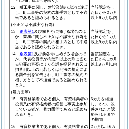
号に掲げる場合を除く)
。
12 町工事に関し、建設業法の規定に違反
当該認定をし
し、町工事等の契約の相手方として不適
た日から2カ月
当であると認められるとき。
以上9カ月以内
(不正又は不誠実な行為)
13
別表第1
及び前各号に掲げる場合のほ
当該認定をし
か、業務に関し不正又は不誠実な行為を
た日から1カ月
し、町工事等の契約の相手方として不適
以上9カ月以内
当であると認められるとき。
14
別表第1
及び前各号に掲げる場合のほ
当該認定をし
か、代表役員等が拘禁刑以上の刑に当た
た日から1カ月
る犯罪の容疑により公訴を提起され又は
以上9カ月以内
拘禁刑以上の刑若しくは刑法の規定によ
る罰金刑を宣告され、町工事等の契約の
相手方として不適当であると認められる
とき。
(暴力団等)
15 有資格業者である個人、有資格業者の
6カ月を経過
役員又は有資格業者の経営に事実上参加
し、かつ、改
している者が、暴力団等であると認めら
善されたと認
れるとき。
められるまで
の期間
16 有資格業者である個人、有資格業者の
2カ月以上6カ