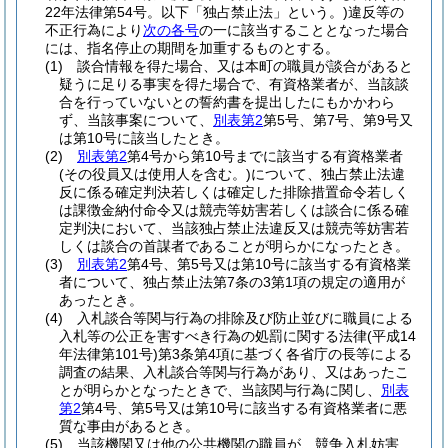
22年法律第54号。以下「独占禁止法」という。)
違反等の
不正行為により
次の各号
の一に該当することとなった場合
には、指名停止の期間を加重するものとする。
(1)
談合情報を得た場合、又は本町の職員が談合があると
疑うに足りる事実を得た場合で、有資格業者が、当該談
合を行っていないとの誓約書を提出したにもかかわら
ず、当該事案について、
別表第2
第5号、第7号、第9号又
は第10号に該当したとき。
(2)
別表第2
第4号から第10号までに該当する有資格業者
(その役員又は使用人を含む。)
について、独占禁止法違
反に係る確定判決若しくは確定した排除措置命令若しく
は課徴金納付命令又は競売等妨害若しくは談合に係る確
定判決において、当該独占禁止法違反又は競売等妨害若
しくは談合の首謀者であることが明らかになったとき。
(3)
別表第2
第4号、第5号又は第10号に該当する有資格業
者について、独占禁止法第7条の3第1項の規定の適用が
あったとき。
(4)
入札談合等関与行為の排除及び防止並びに職員による
入札等の公正を害すべき行為の処罰に関する法律
(平成14
年法律第101号)
第3条第4項に基づく各省庁の長等による
調査の結果、入札談合等関与行為があり、又はあったこ
とが明らかとなったときで、当該関与行為に関し、
別表
第2
第4号、第5号又は第10号に該当する有資格業者に悪
質な事由があるとき。
(5)
当該機関又は他の公共機関の職員が、競争入札妨害