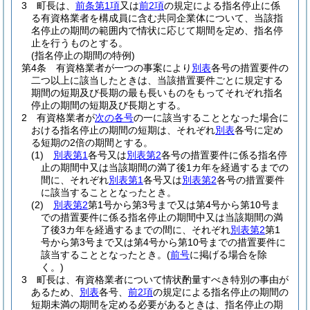
3
町長は、
前条第1項
又は
前2項
の規定による指名停止に係
る有資格業者を構成員に含む共同企業体について、当該指
名停止の期間の範囲内で情状に応じて期間を定め、指名停
止を行うものとする。
(指名停止の期間の特例)
第4条
有資格業者が一つの事案により
別表
各号の措置要件の
二つ以上に該当したときは、当該措置要件ごとに規定する
期間の短期及び長期の最も長いものをもってそれぞれ指名
停止の期間の短期及び長期とする。
2
有資格業者が
次の各号
の一に該当することとなった場合に
おける指名停止の期間の短期は、それぞれ
別表
各号に定め
る短期の2倍の期間とする。
(1)
別表第1
各号又は
別表第2
各号の措置要件に係る指名停
止の期間中又は当該期間の満了後1カ年を経過するまでの
間に、それぞれ
別表第1
各号又は
別表第2
各号の措置要件
に該当することとなったとき。
(2)
別表第2
第1号から第3号まで又は第4号から第10号ま
での措置要件に係る指名停止の期間中又は当該期間の満
了後3カ年を経過するまでの間に、それぞれ
別表第2
第1
号から第3号まで又は第4号から第10号までの措置要件に
該当することとなったとき。
(
前号
に掲げる場合を除
く。)
3
町長は、有資格業者について情状酌量すべき特別の事由が
あるため、
別表
各号、
前2項
の規定による指名停止の期間の
短期未満の期間を定める必要があるときは、指名停止の期