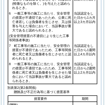
(軽微なものを除く。)
を与えたと認めら
れるとき。
6 一般工事等の施工に当たり、安全管理
当該認定をし
の措置が不適切であったため、公衆に死
た日から1カ月
亡者若しくは負傷者を生じさせ、又は損
以上3カ月以内
害を与えた場合において、当該事故が重
大であると認められるとき。
(安全管理措置の不適切により生じた工事
等関係者事故)
7 町工事等の施工に当たり、安全管理の
当該認定をし
措置が不適切であったため、工事等関係
た日から1週間
者に死亡者又は負傷者を生じさせたと認
以上4カ月以内
められるとき。
8 一般工事等の施工に当たり、安全管理
当該認定をし
の措置が不適切であったため、工事等関
た日から2週間
係者に死亡者又は負傷者を生じさせた場
以上2カ月以内
合において当該事故が重大であると認め
られるとき。
別表第2
(第2条関係)
贈賄及び不正行為等に基づく措置基準
措置要件
期間
(贈賄)