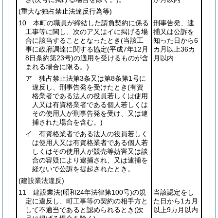
(重大な独占禁止法違反行為等)
10 本町の職員が締結した請負契約に係る
刑事告発、逮
工事等に関し、次のア又はイに掲げる場
捕又は公訴を
合に該当することとなったとき
(当該工
知った日から6
事に政府調達に関する協定
(平成7年12月
カ月以上36カ
8日条約第23号)
の適用を受けるものが含
月以内
まれる場合に限る。)
ア 独占禁止法第3条又は第8条第1号に
違反し、刑事告発を受けたとき
(有資
格業者である法人の役員若しくは使用
人又は有資格業者である個人若しくは
その使用人が刑事告発を受け、又は逮
捕された場合を含む。)
イ 有資格業者である法人の役員若しく
は使用人又は有資格業者である個人若
しくはその使用人が競売等妨害又は談
合の容疑により逮捕され、又は逮捕を
経ないで公訴を提起されたとき。
(建設業法違反)
11 建設業法
(昭和24年法律第100号)
の規
当該認定をし
定に違反し、町工事等の契約の相手方と
た日から1カ月
して不適当であると認められるとき
(次
以上9カ月以内