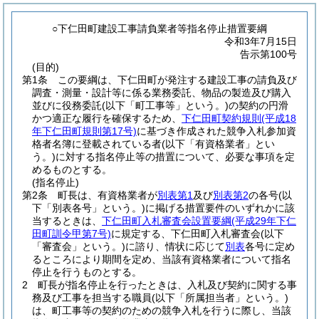
○下仁田町建設工事請負業者等指名停止措置要綱
令和3年7月15日
告示第100号
(目的)
第1条
この要綱は、下仁田町が発注する建設工事の請負及び
調査・測量・設計等に係る業務委託、物品の製造及び購入
並びに役務委託
(以下「町工事等」という。)
の契約の円滑
かつ適正な履行を確保するため、
下仁田町契約規則
(平成18
年下仁田町規則第17号)
に基づき作成された競争入札参加資
格者名簿に登載されている者
(以下「有資格業者」とい
う。)
に対する指名停止等の措置について、必要な事項を定
めるものとする。
(指名停止)
第2条
町長は、有資格業者が
別表第1
及び
別表第2
の各号
(以
下「別表各号」という。)
に掲げる措置要件のいずれかに該
当するときは、
下仁田町入札審査会設置要綱
(平成29年下仁
田町訓令甲第7号)
に規定する、下仁田町入札審査会
(以下
「審査会」という。)
に諮り、情状に応じて
別表
各号に定め
るところにより期間を定め、当該有資格業者について指名
停止を行うものとする。
2
町長が指名停止を行ったときは、入札及び契約に関する事
務及び工事を担当する職員
(以下「所属担当者」という。)
は、町工事等の契約のための競争入札を行うに際し、当該