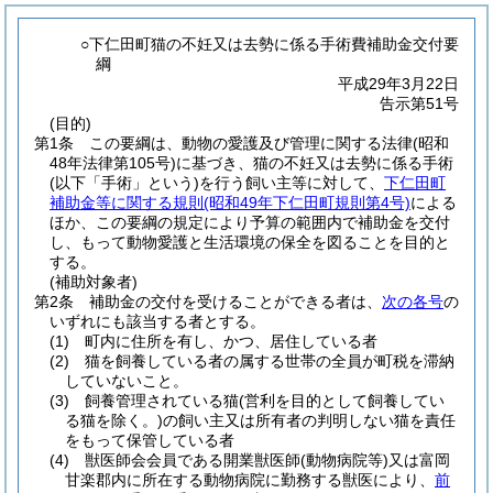
○下仁田町猫の不妊又は去勢に係る手術費補助金交付要
綱
平成29年3月22日
告示第51号
(目的)
第1条
この要綱は、動物の愛護及び管理に関する法律
(昭和
48年法律第105号)
に基づき、猫の不妊又は去勢に係る手術
(以下「手術」という)
を行う飼い主等に対して、
下仁田町
補助金等に関する規則
(昭和49年下仁田町規則第4号)
による
ほか、この要綱の規定により予算の範囲内で補助金を交付
し、もって動物愛護と生活環境の保全を図ることを目的と
する。
(補助対象者)
第2条
補助金の交付を受けることができる者は、
次の各号
の
いずれにも該当する者とする。
(1)
町内に住所を有し、かつ、居住している者
(2)
猫を飼養している者の属する世帯の全員が町税を滞納
していないこと。
(3)
飼養管理されている猫
(営利を目的として飼養してい
る猫を除く。)
の飼い主又は所有者の判明しない猫を責任
をもって保管している者
(4)
獣医師会会員である開業獣医師
(動物病院等)
又は富岡
甘楽郡内に所在する動物病院に勤務する獣医により、
前