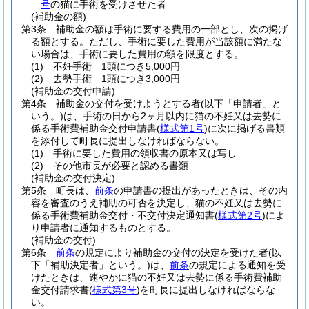
号
の猫に手術を受けさせた者
(補助金の額)
第3条
補助金の額は手術に要する費用の一部とし、次の掲げ
る額とする。
ただし、手術に要した費用が当該額に満たな
い場合は、手術に要した費用の額を限度とする。
(1)
不妊手術 1頭につき5,000円
(2)
去勢手術 1頭につき3,000円
(補助金の交付申請)
第4条
補助金の交付を受けようとする者
(以下「申請者」と
いう。)
は、手術の日から2ヶ月以内に猫の不妊又は去勢に
係る手術費補助金交付申請書
(
様式第1号
)
に次に掲げる書類
を添付して町長に提出しなければならない。
(1)
手術に要した費用の領収書の原本又は写し
(2)
その他市長が必要と認める書類
(補助金の交付決定)
第5条
町長は、
前条
の申請書の提出があったときは、その内
容を審査のうえ補助の可否を決定し、猫の不妊又は去勢に
係る手術費補助金交付・不交付決定通知書
(
様式第2号
)
によ
り申請者に通知するものとする。
(補助金の交付)
第6条
前条
の規定により補助金の交付の決定を受けた者
(以
下「補助決定者」という。)
は、
前条
の規定による通知を受
けたときは、速やかに猫の不妊又は去勢に係る手術費補助
金交付請求書
(
様式第3号
)
を町長に提出しなければならな
い。