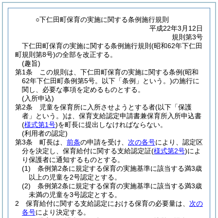
○下仁田町保育の実施に関する条例施行規則
平成22年3月12日
規則第3号
下仁田町保育の実施に関する条例施行規則(昭和62年下仁田
町規則第8号)の全部を改正する。
(趣旨)
第1条
この規則は、下仁田町保育の実施に関する条例
(昭和
62年下仁田町条例第5号。以下「条例」という。)
の施行に
関し、必要な事項を定めるものとする。
(入所申込)
第2条
児童を保育所に入所させようとする者
(以下「保護
者」という。)
は、保育支給認定申請書兼保育所入所申込書
(
様式第1号
)
を町長に提出しなければならない。
(利用者の認定)
第3条
町長は、
前条
の申請を受け、
次の各号
により、認定区
分を決定し、保育給付に関する支給認定証
(
様式第2号
)
によ
り保護者に通知するものとする。
(1)
条例第2条に規定する保育の実施基準に該当する満3歳
以上の児童を2号認定とする。
(2)
条例第2条に規定する保育の実施基準に該当する満3歳
未満の児童を3号認定とする。
2
保育給付に関する支給認定における保育の必要量は、
次の
各号
により決定する。