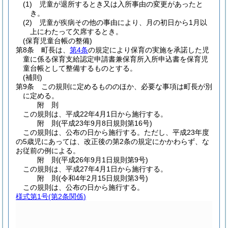
(1)
児童が退所するとき又は入所事由の変更があったと
き。
(2)
児童が疾病その他の事由により、月の初日から1月以
上にわたって欠席するとき。
(保育児童台帳の整備)
第8条
町長は、
第4条
の規定により保育の実施を承諾した児
童に係る保育支給認定申請書兼保育所入所申込書を保育児
童台帳として整備するものとする。
(補則)
第9条
この規則に定めるもののほか、必要な事項は町長が別
に定める。
附
則
この規則は、平成22年4月1日から施行する。
附
則
(平成23年9月8日
規則第16号)
この規則は、公布の日から施行する。
ただし、平成23年度
の5歳児にあっては、改正後の第2条の規定にかかわらず、な
お従前の例による。
附
則
(平成26年9月1日
規則第9号)
この規則は、平成27年4月1日から施行する。
附
則
(令和4年2月15日
規則第3号)
この規則は、公布の日から施行する。
様式第1号
(第2条関係)