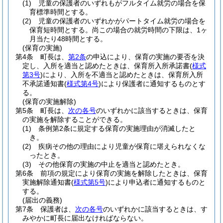
(1)
児童の保護者のいずれもがフルタイム就労の場合を保
育標準時間とする。
(2)
児童の保護者のいずれかがパートタイム就労の場合を
保育短時間とする。
尚この場合の就労時間の下限は、1ヶ
月当たり48時間とする。
(保育の実施)
第4条
町長は、
第2条
の申込により、保育の実施の要否を決
定し、入所を適当と認めたときは、保育所入所承諾書
(
様式
第3号
)
により、入所を不適当と認めたときは、保育所入所
不承諾通知書
(
様式第4号
)
により保護者に通知するものとす
る。
(保育の実施解除)
第5条
町長は、
次の各号
のいずれかに該当するときは、保育
の実施を解除することができる。
(1)
条例第2条に規定する保育の実施理由が消滅したと
き。
(2)
疾病その他の理由により児童が保育に堪えられなくな
ったとき。
(3)
その他保育の実施の中止を適当と認めたとき。
第6条
前項の規定により保育の実施を解除したときは、保育
実施解除通知書
(
様式第5号
)
により申込者に通知するものと
する。
(届出の義務)
第7条
保護者は、
次の各号
のいずれかに該当するときは、す
みやかに町長に届出なければならない。