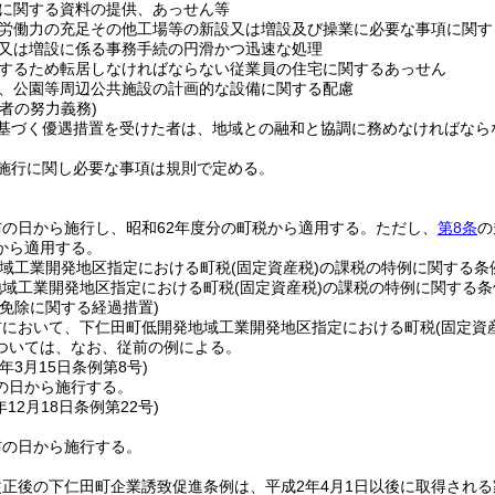
に関する資料の提供、あっせん等
労働力の充足その他工場等の新設又は増設及び操業に必要な事項に関す
又は増設に係る事務手続の円滑かつ迅速な処理
するため転居しなければならない従業員の住宅に関するあっせん
、公園等周辺公共施設の計画的な設備に関する配慮
者の努力義務)
基づく優遇措置を受けた者は、地域との融和と協調に務めなければなら
施行に関し必要な事項は規則で定める。
の日から施行し、昭和62年度分の町税から適用する。
ただし、
第8条
の
から適用する。
地域工業開発地区指定における町税(固定資産税)の課税の特例に関する条
地域工業開発地区指定における町税
(固定資産税)
の課税の特例に関する条
免除に関する経過措置)
前において、下仁田町低開発地域工業開発地区指定における町税
(固定資
ついては、なお、従前の例による。
年3月15日
条例第8号)
の日から施行する。
年12月18日
条例第22号)
布の日から施行する。
正後の下仁田町企業誘致促進条例は、平成2年4月1日以後に取得され