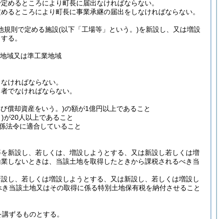
で定めるところにより町長に届出なければならない。
定めるところにより町長に事業承継の届出をしなければならない。
の他規則で定める施設
(以下「工場等」という。)
を新設し、又は増設
とする。
用地域又は準工業地域
しなければならない。
る者でなければならない。
及び償却資産をいう。)
の額が1億円以上であること
)
が20人以上であること
係法令に適合していること
等を新設し、若しくは、増設しようとする、又は新設し若しくは増
操業しないときは、当該土地を取得したときから課税されるべき当
新設し、若しくは増設しようとする、又は新設し、若しくは増設し
べき当該土地又はその取得に係る特別土地保有税を納付させること
を講ずるものとする。