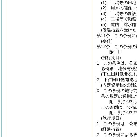
(1)
工場等の用地
(2)
用水の確保、
(3)
工場等の新設
(4)
工場等で勤務
(5)
道路、排水路
(優遇措置を受けた
第11条
この条例に
(委任)
第12条
この条例の
附
則
(施行期日)
1
この条例は、公布
る特別土地保有税
(下仁田町低開発
2
下仁田町低開発
(固定資産税の課税
3
この条例の施行
条の規定の適用に
附
則
(平成元
この条例は、公布
附
則
(平成2
(施行期日)
1
この条例は、公
(経過措置)
2
この条例による改