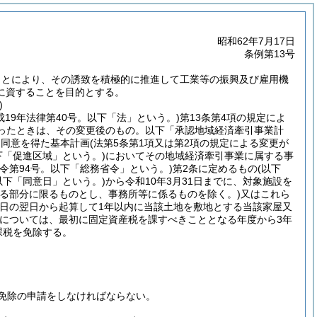
昭和62年7月17日
条例第13号
ことにより、その誘致を積極的に推進して工業等の振興及び雇用機
に資することを目的とする。
)
成19年法律第40号。以下「法」という。)
第13条第4項の規定によ
あったときは、その変更後のもの。以下「承認地域経済牽引事業計
る同意を得た基本計画
(法第5条第1項又は第2項の規定による変更が
下「促進区域」という。)
においてその地域経済牽引事業に属する事
務省令第94号。以下「総務省令」という。)
第2条に定めるもの
(以下
以下「同意日」という。)
から令和10年3月31日までに、対象施設を
する部分に限るものとし、事務所等に係るものを除く。)
又はこれら
の日の翌日から起算して1年以内に当該土地を敷地とする当該家屋又
については、最初に固定資産税を課すべきこととなる年度から3年
課税を免除する。
免除の申請をしなければならない。