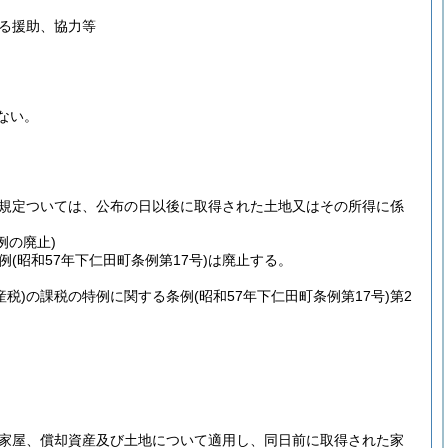
る援助、協力等
ない。
規定ついては、公布の日以後に取得された土地又はその所得に係
例の廃止)
例
(昭和57年下仁田町条例第17号)
は廃止する。
産税)
の課税の特例に関する条例
(昭和57年下仁田町条例第17号)
第2
る家屋、償却資産及び土地について適用し、同日前に取得された家