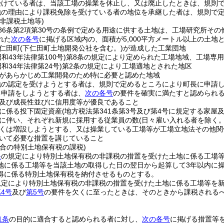
受けている者は、当該工場の操業を休止し、又は廃止したときは、規則
他の理由により課税免除を受けている者の地位を承継した者は、規則で
非課税土地等)
86条第2項第30号の条例で定める用途に供する土地は、工場研究所そ
れた
次の各号
に掲げる区域内の、面積が5,000平方メートル以上の土地
仁田町
(下仁田町土地開発公社を含む。)
が造成した工業団地
昭和43年法律第100号)
第8条の規定により定められた工場地域、工場専
昭和34年法律第24号)
第2条の規定により工場適地とされた地区
があらかじめ工業開発のため特に必要と認めた地域
地の認定を受けようとする者は、規則で定めるところにより町長に申請
る申請をしようとする者は、
次の各号
の要件を確実に満たすと認められ
及び成長性並びに信用度等が優良であること
に係る投下固定資産
(地方税法第341条第3号及び第4号に規定する家屋
に伴い、それぞれ新規に採用する従業員の数
(日々雇い入れる者を除く。
くは増設しようとする、又は操業している工場等が工場立地法その他関
いて必要な措置を講じていること
場合の特別土地保有税の課税)
条
の規定により特別土地保有税の非課税の措置を受けた土地に係る工場
地に係る工場等を当該土地の取得した日の翌日から起算して3年以内に
得に係る特別土地保有税を納付させるものとする。
規定により特別土地保有税の非課税の措置を受けた土地に係る工場等を
4号
及び
第5号
の要件を欠くに至ったときは、そのときから課税される
1条
の目的に適合すると認められる者に対し、
次の各号
に掲げる措置等