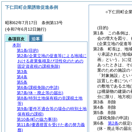
下仁田町企業誘致促進条例
○下仁田町企
昭和62年7月17日 条例第13号
(目的)
(令和7年6月12日施行)
第1条
この条例は
会の増大を図り、
条項目次
沿革
(企業立地の促進
本則
第2条
町長は、地
第1条
(目的)
り承認された地域
第2条
(企業立地の促進等による地域に
画」という。)
に従
おける産業集積及び活性化のための
あったときは、そ
固定資産税の課税免除)
業のための施設の
第3条
「対象施設」とい
第4条
設置した者につい
第5条
の敷地である土地
第6条
(課税免除の申請)
は構築物の建築の
第7条
(休・廃止等の届出)
分に限り、地方税
第8条
(特別土地保有税の非課税土地
第3条
削除
等)
第4条
削除
第9条
(要件不適合等の場合の特別土地
第5条
削除
保有税の課税)
(課税免除の申請)
第10条
(町の協力事項)
第6条
第2条
の規定
第11条
(優遇措置を受けた者の努力義
(休・廃止等の届出
務)