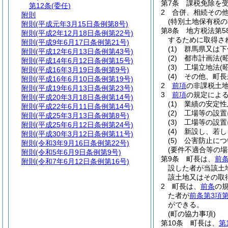
第7条
課税免除を
第12条
(委任)
2
合併、相続その
附則
(特別土地保有税の
附則
(平成元年3月15日条例第8号)
第8条
地方税法第5
附則
(平成2年12月18日条例第22号)
するために取得さ
附則
(平成9年6月17日条例第21号)
(1)
群馬県又は下
附則
(平成12年6月13日条例第43号)
(2)
都市計画法
(
附則
(平成14年6月12日条例第15号)
(3)
工場立地法
(
附則
(平成16年3月19日条例第9号)
(4)
その他、町長
附則
(平成16年6月10日条例第19号)
2
前項
の非課税土
附則
(平成19年6月13日条例第23号)
3
前項
の規定によ
附則
(平成20年3月18日条例第14号)
(1)
業績の安定性
附則
(平成22年6月11日条例第14号)
(2)
工場等の設置
附則
(平成25年3月13日条例第8号)
(3)
工場等の設置
附則
(平成25年6月12日条例第24号)
(4)
新設し、若し
附則
(平成30年3月12日条例第11号)
(5)
公害防止につ
附則
(令和3年9月16日条例第22号)
(要件不適合等の
附則
(令和5年6月9日条例第9号)
第9条
町長は、
前
附則
(令和7年6月12日条例第16号)
設した者が当該土
該土地又はその取
2
町長は、
前条
の
た者が
前条第3項第
ができる。
(町の協力事項)
第10条
町長は、
第