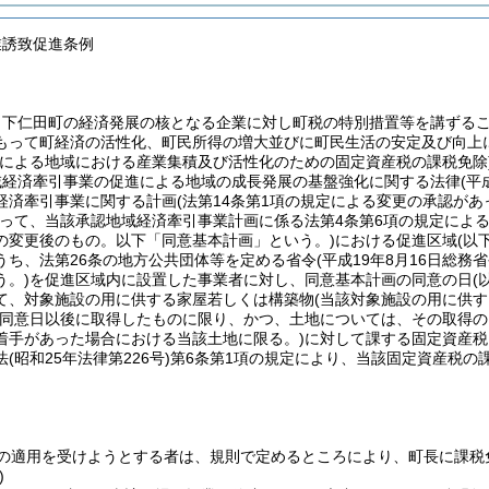
業誘致促進条例
、下仁田町の経済発展の核となる企業に対し町税の特別措置等を講ずる
もって町経済の活性化、町民所得の増大並びに町民生活の安定及び向上
等による地域における産業集積及び活性化のための固定資産税の課税免除
域経済牽引事業の促進による地域の成長発展の基盤強化に関する法律
(平
経済牽引事業に関する計画
(法第14条第1項の規定による変更の承認が
って、当該承認地域経済牽引事業計画に係る法第4条第6項の規定によ
の変更後のもの。以下「同意基本計画」という。)
における促進区域
(以
うち、法第26条の地方公共団体等を定める省令
(平成19年8月16日総
う。)
を促進区域内に設置した事業者に対し、同意基本計画の同意の日
(
て、対象施設の用に供する家屋若しくは構築物
(当該対象施設の用に供
(同意日以後に取得したものに限り、かつ、土地については、その取得
着手があった場合における当該土地に限る。)
に対して課する固定資産税
法
(昭和25年法律第226号)
第6条第1項の規定により、当該固定資産税の
の適用を受けようとする者は、規則で定めるところにより、町長に課税
)