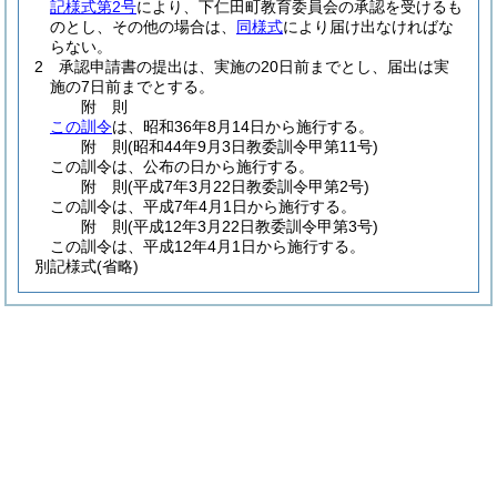
記様式第2号
により、下仁田町教育委員会の承認を受けるも
のとし、その他の場合は、
同様式
により届け出なければな
らない。
2
承認申請書の提出は、実施の20日前までとし、届出は実
施の7日前までとする。
附
則
この訓令
は、昭和36年8月14日から施行する。
附
則
(昭和44年9月3日
教委訓令甲第11号)
この訓令は、公布の日から施行する。
附
則
(平成7年3月22日
教委訓令甲第2号)
この訓令は、平成7年4月1日から施行する。
附
則
(平成12年3月22日
教委訓令甲第3号)
この訓令は、平成12年4月1日から施行する。
別記様式
(省略)