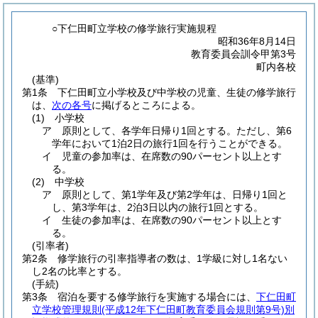
○下仁田町立学校の修学旅行実施規程
昭和36年8月14日
教育委員会訓令甲第3号
町内各校
(基準)
第1条
下仁田町立小学校及び中学校の児童、生徒の修学旅行
は、
次の各号
に掲げるところによる。
(1)
小学校
ア
原則として、各学年日帰り1回とする。
ただし、第6
学年において1泊2日の旅行1回を行うことができる。
イ
児童の参加率は、在席数の90パーセント以上とす
る。
(2)
中学校
ア
原則として、第1学年及び第2学年は、日帰り1回と
し、第3学年は、2泊3日以内の旅行1回とする。
イ
生徒の参加率は、在席数の90パーセント以上とす
る。
(引率者)
第2条
修学旅行の引率指導者の数は、1学級に対し1名ない
し2名の比率とする。
(手続)
第3条
宿泊を要する修学旅行を実施する場合には、
下仁田町
立学校管理規則
(平成12年下仁田町教育委員会規則第9号)
別