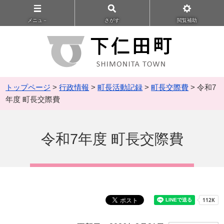
メニュ－
さがす
閲覧補助
トップページ
>
行政情報
>
町長活動記録
>
町長交際費
> 令和7
年度 町長交際費
令和7年度 町長交際費